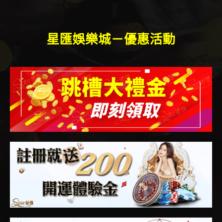
星匯娛樂城－優惠活動