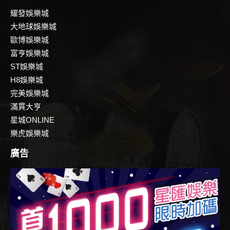
耀發娛樂城
大地球娛樂城
歐博娛樂城
富亨娛樂城
ST娛樂城
H8娛樂城
完美娛樂城
滿貫大亨
星城ONLINE
樂虎娛樂城
廣告