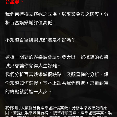
合星等。
我們秉持獨立客觀之立場，以敬業負責之態度，分
析百富娛樂城評價高低。
不知道百富娛樂城好還是不好嗎？
選擇一間對的娛樂城會讓你發大財，選擇錯的娛樂
城只會讓你覺得人生好難。
我們分析百富娛樂城優缺點，淺顯易懂的分析，讓
你知道如何選擇，基本上跟著我們前進，您離致富
的終點就前進一大步。
我們利用大數據分析娛樂城評價高低，分析娛樂城推薦的原
因，並提供娛樂城排行榜。
統整賺錢方法、娛樂城機率高、娛