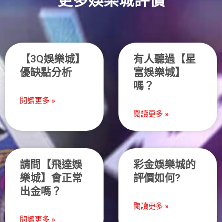
更多娛樂城評價
【3Q娛樂城】
有人聽過【星
優缺點分析
富娛樂城】
嗎？
閱讀更多 »
閱讀更多 »
請問【飛達娛
彩金娛樂城的
樂城】會正常
評價如何?
出金嗎？
閱讀更多 »
閱讀更多 »