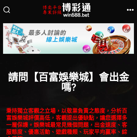
請問【百富娛樂城】會出金
嗎?
秉持獨立客觀之立場，以敬業負責之態度，分析百
富
娛樂城評價高低，客觀提出優缺點，讓您選擇多
一層保護。娛樂城最常見幾個問題，出金速度、客
服態度、優惠活動、遊戲種類、玩家平均贏率、綜