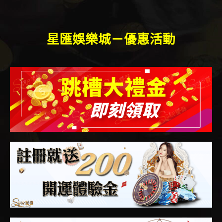
星匯娛樂城－優惠活動