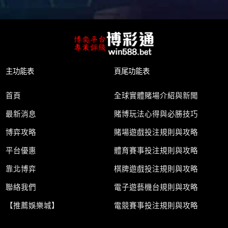
主功能表
頁尾功能表
首頁
全球實體賭場介紹與新聞
最新消息
賭博玩法心得與必勝技巧
博弈攻略
賭場遊戲投注規則與攻略
平台優惠
體育賽事投注規則與攻略
靠北博弈
棋牌遊戲投注規則與攻略
聯絡我們
電子遊藝機台規則與攻略
【推薦娛樂城】
電競賽事投注規則與攻略