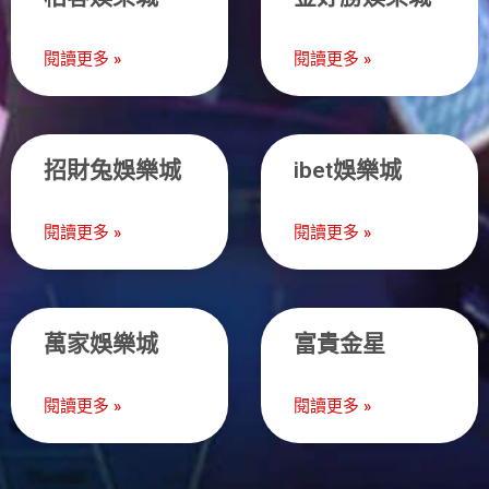
閱讀更多 »
閱讀更多 »
招財兔娛樂城
ibet娛樂城
閱讀更多 »
閱讀更多 »
萬家娛樂城
富貴金星
閱讀更多 »
閱讀更多 »