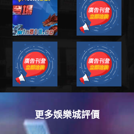
更多娛樂城評價