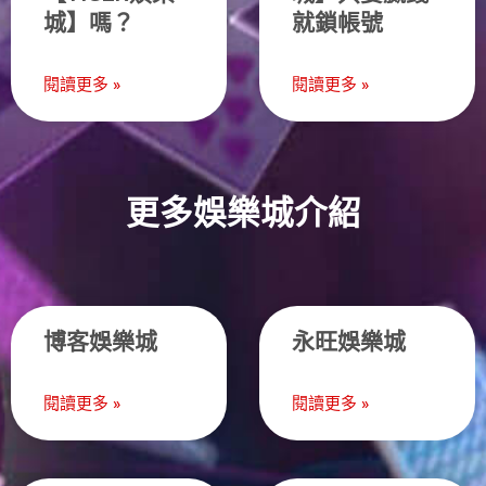
城】嗎？
就鎖帳號
閱讀更多 »
閱讀更多 »
更多娛樂城介紹
博客娛樂城
永旺娛樂城
閱讀更多 »
閱讀更多 »