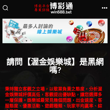
請問【渥金娛樂城】是黑網
嗎?
秉持獨立客觀之立場，以敬業負責之態度，分析渥
金
娛樂城評
價高低，客觀提出優缺點，讓您選擇多
一層保護。娛樂城最常見幾個問題，出金速度、客
服態度、優惠活動、遊戲種類、玩家平均贏率、綜