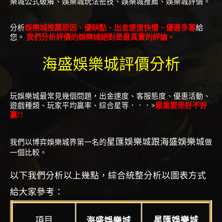
樂城公式破解、娛樂城玩法密技、娛樂城推薦、娛樂城評價。
分析
娛樂城推薦原因、優缺點、出金速度快慢、優惠多寡
給
您。
我們分析評價的娛樂城絕對是最真實的評論。
海盛娛樂城
評價分析
玩娛樂城最常見幾個問題，出金速度、客服態度、優惠活動、
遊戲種類、玩家平均贏率、綜合星等．．．
>
最重要是好不好
贏!!
星匯娛樂城
跟海盛
娛樂城
我們以博弈娛樂城界第一名的
做
一個比較。
以下我們分析以上幾點，綜合統整分析以圖表方式
給大家參考：
項目
星匯娛樂城
海盛
娛樂城