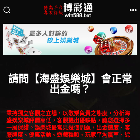
請問【海盛娛樂城】會正常
出金嗎？
秉持獨立客觀之立場，以敬業負責之態度，分析海
盛
娛樂城評價高低，客觀提出優缺點，讓您選擇多
一層保護。娛樂城最常見幾個問題，出金速度、客
服態度、優惠活動、遊戲種類、玩家平均贏率、綜