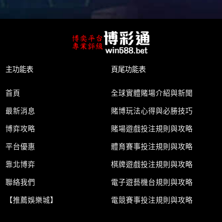
主功能表
頁尾功能表
首頁
全球實體賭場介紹與新聞
最新消息
賭博玩法心得與必勝技巧
博弈攻略
賭場遊戲投注規則與攻略
平台優惠
體育賽事投注規則與攻略
靠北博弈
棋牌遊戲投注規則與攻略
聯絡我們
電子遊藝機台規則與攻略
【推薦娛樂城】
電競賽事投注規則與攻略