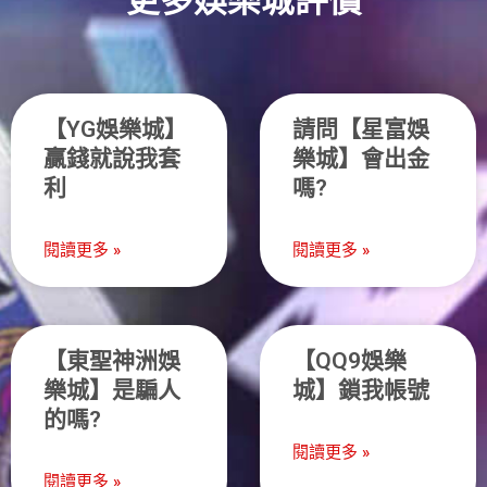
更多娛樂城評價
【YG娛樂城】
請問【星富娛
贏錢就說我套
樂城】會出金
利
嗎?
閱讀更多 »
閱讀更多 »
【東聖神洲娛
【QQ9娛樂
樂城】是騙人
城】鎖我帳號
的嗎?
閱讀更多 »
閱讀更多 »