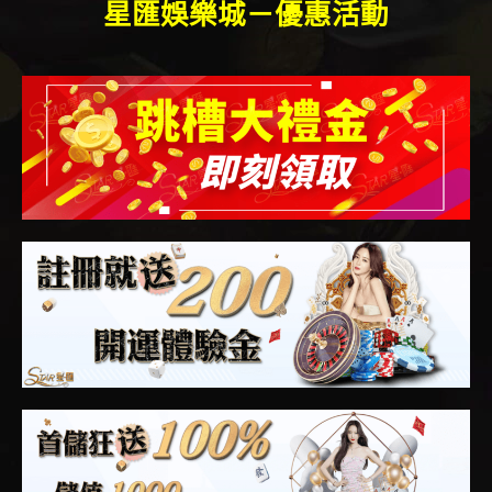
星匯娛樂城－優惠活動