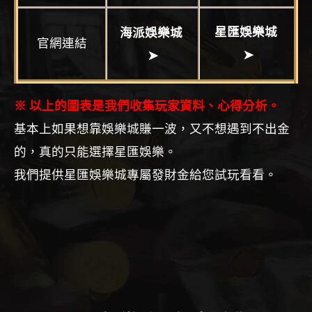
星匯娛樂城
海派
娛樂城
官網連結
➤
➤
※ 以上的圖表是我們收集玩家資料、心得分析。
基本上如果想靠娛樂城賺一波，又不想遇到不出金
的，真的只能選擇星匯娛樂。
我們提供星匯娛樂城專屬發財金給您試玩看看。