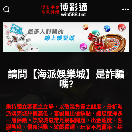
請問【海派娛樂城】是詐騙
嗎?
秉持獨立客觀之立場，以敬業負責之態度，分析海
派
娛樂城評價高低，客觀提出優缺點，讓您選擇多
一層保護。娛樂城最常見幾個問題，出金速度、客
服態度、優惠活動、遊戲種類、玩家平均贏率、綜