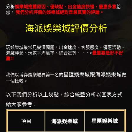
分析
娛樂城推薦原因、優缺點、出金速度快慢、優惠多寡
給
您。
我們分析評價的娛樂城絕對是最真實的評論。
海派娛樂城
評價分析
玩娛樂城最常見幾個問題，出金速度、客服態度、優惠活動、
遊戲種類、玩家平均贏率、綜合星等．．．
>
最重要是好不好
贏!!
星匯娛樂城
跟海派
娛樂城
我們以博弈娛樂城界第一名的
做
一個比較。
以下我們分析以上幾點，綜合統整分析以圖表方式
給大家參考：
項目
星匯娛樂城
海派
娛樂城