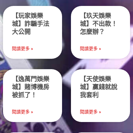
【玩家娛樂
【玖天娛樂
城】詐騙手法
城】不出款！
大公開
怎麼辦？
閱讀更多 »
閱讀更多 »
【逸萬門娛樂
【天使娛樂
城】賭博機房
城】贏錢就說
被抓了！
我套利
閱讀更多 »
閱讀更多 »