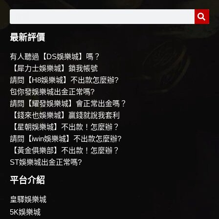
最新評價
有人聽過【DS娛樂城】嗎？
【犀力士娛樂城】鎖我帳號
請問【H8娛樂城】不出款怎麼辦?
包你發娛樂城出金正常嗎?
請問【耀發娛樂城】會正常出金嗎？
【錢來也娛樂城】贏錢就說我套利
【星朝娛樂城】不出款！怎麼辦？
請問【iwin娛樂城】不出款怎麼辦?
【黃金俱樂部】不出款！怎麼辦？
ST娛樂城出金正常嗎?
平台介紹
皇驛娛樂城
5K娛樂城