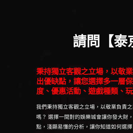
請問【泰
秉持獨立客觀之立場，以敬業
出優缺點，讓您選擇多一層保
度、優惠活動、遊戲種類、玩
我們秉持獨立客觀之立場，以敬業負責之
嗎？
選擇一間對的娛樂城會讓你發大財
點，淺顯易懂的分析，讓你知道如何選擇