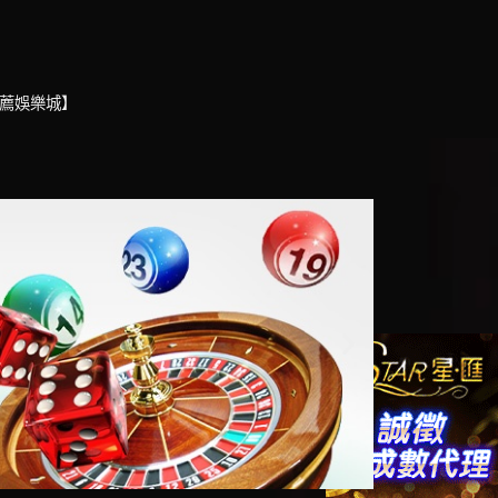
薦娛樂城】