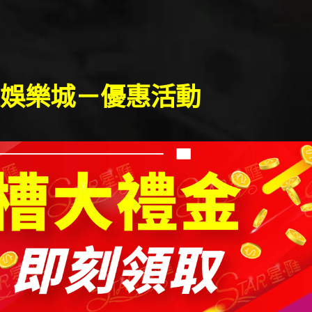
娛樂城－優惠活動