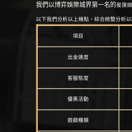
我們以博弈娛樂城界第一名的
星匯
以下我們分析以上幾點，綜合統整分析以
項目
出金速度
客服態度
優惠活動
遊戲種類