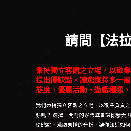
請問【法拉
秉持獨立客觀之立場，以敬業
提出優缺點，讓您選擇多一層
態度、優惠活動、遊戲種類、
我們秉持獨立客觀之立場，以敬業負責之
好嗎？
選擇一間對的娛樂城會讓你發大
優缺點，淺顯易懂的分析，讓你知道如何