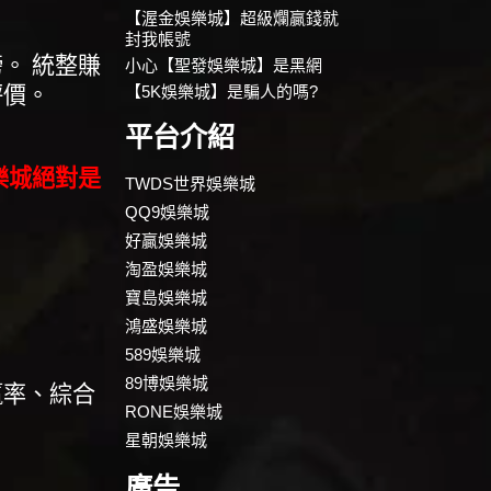
【渥金娛樂城】超級爛贏錢就
封我帳號
榜。
統整賺
小心【聖發娛樂城】是黑網
評價。
【5K娛樂城】是騙人的嗎?
平台介紹
樂城絕對是
TWDS世界娛樂城
QQ9娛樂城
好贏娛樂城
淘盈娛樂城
寶島娛樂城
鴻盛娛樂城
589娛樂城
89博娛樂城
贏率、綜合
RONE娛樂城
星朝娛樂城
廣告