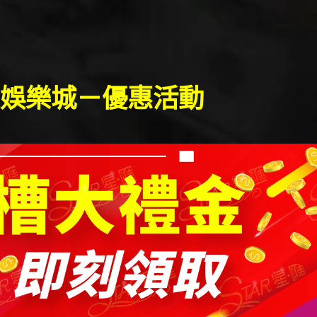
娛樂城－優惠活動