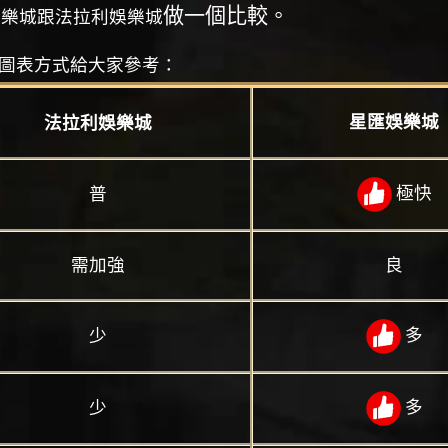
做一個比較。
娛樂城
跟法拉利
娛樂城
圖表方式給大家參考：
星匯娛樂城
法拉利
娛樂城
極快
普
需加強
良
多
少
多
少