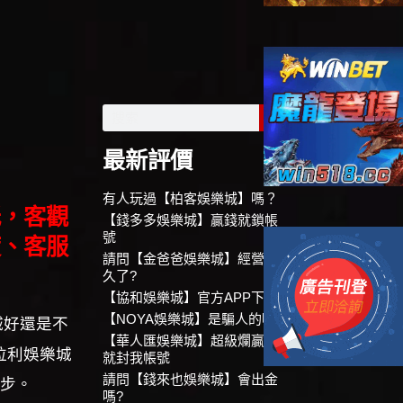
最新評價
有人玩過【柏客娛樂城】嗎？
低，客觀
【錢多多娛樂城】贏錢就鎖帳
號
度、客服
請問【金爸爸娛樂城】經營多
久了?
【協和娛樂城】官方APP下載
【NOYA娛樂城】是騙人的嗎?
好還是不
城
【華人匯娛樂城】超級爛贏錢
拉利
娛樂城
就封我帳號
請問【錢來也娛樂城】會出金
步。
嗎?