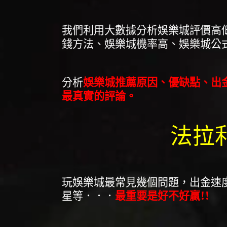
我們利用大數據分析娛樂城評價高
錢方法、娛樂城機率高、娛樂城公
分析
娛樂城推薦原因、優缺點、出
最真實的評論。
法拉
玩娛樂城最常見幾個問題，出金速
星等．．．
最重要是好不好贏!!