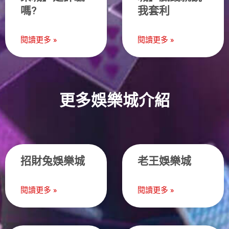
嗎?
我套利
閱讀更多 »
閱讀更多 »
更多娛樂城介紹
招財兔娛樂城
老王娛樂城
閱讀更多 »
閱讀更多 »