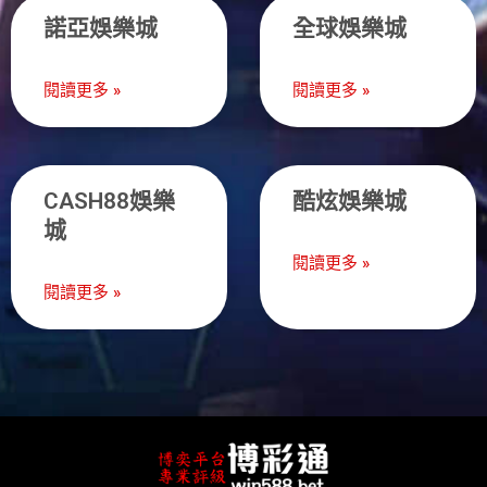
諾亞娛樂城
全球娛樂城
閱讀更多 »
閱讀更多 »
CASH88娛樂
酷炫娛樂城
城
閱讀更多 »
閱讀更多 »