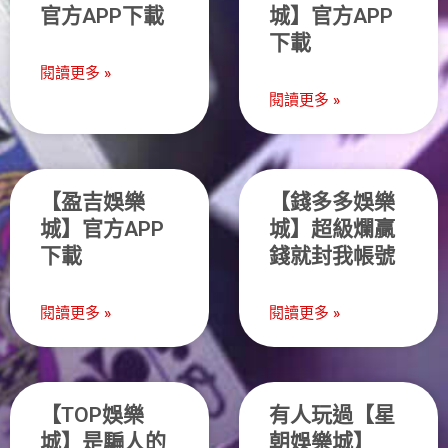
官方APP下載
城】官方APP
下載
閱讀更多 »
閱讀更多 »
【盈吉娛樂
【錢多多娛樂
城】官方APP
城】超級爛贏
下載
錢就封我帳號
閱讀更多 »
閱讀更多 »
【TOP娛樂
有人玩過【星
城】是騙人的
朝娛樂城】