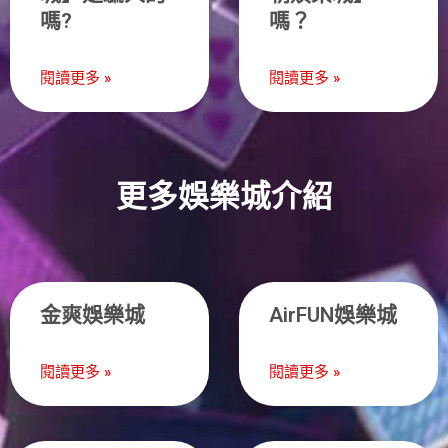
嗎?
嗎？
閱讀更多 »
閱讀更多 »
更多娛樂城介紹
金爽娛樂城
AirFUN娛樂城
閱讀更多 »
閱讀更多 »