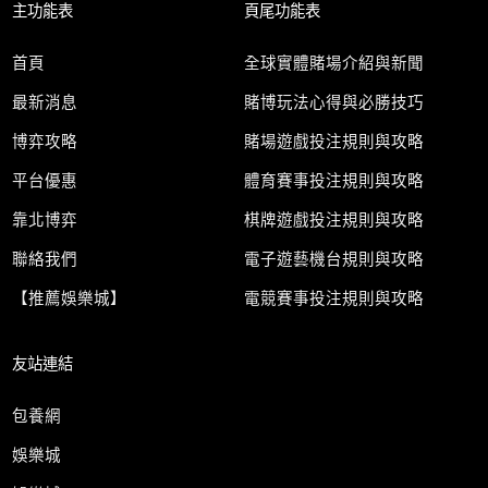
主功能表
頁尾功能表
首頁
全球實體賭場介紹與新聞
最新消息
賭博玩法心得與必勝技巧
博弈攻略
賭場遊戲投注規則與攻略
平台優惠
體育賽事投注規則與攻略
靠北博弈
棋牌遊戲投注規則與攻略
聯絡我們
電子遊藝機台規則與攻略
【推薦娛樂城】
電競賽事投注規則與攻略
友站連結
包養網
娛樂城