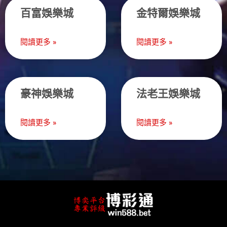
百富娛樂城
金特爾娛樂城
閱讀更多 »
閱讀更多 »
豪神娛樂城
法老王娛樂城
閱讀更多 »
閱讀更多 »