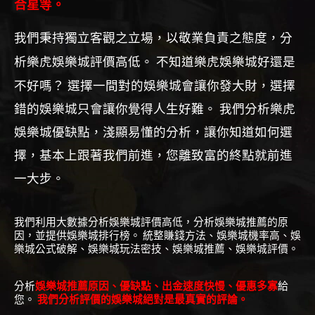
合星等。
我們秉持獨立客觀之立場，以敬業負責之態度，分
評價高低。
好還是
析樂虎
娛樂
城
不知道
樂虎娛樂城
不好嗎？
選擇一間對的娛樂城會讓你發大財，選擇
錯的娛樂城只會讓你覺得人生好難。
我們分析
樂虎
娛樂城
優缺點，淺顯易懂的分析，讓你知道如何選
擇，基本上跟著我們前進，您離致富的終點就前進
一大步。
我們利用大數據分析娛樂城評價高低，分析娛樂城推薦的原
因，並提供娛樂城排行榜。
統整賺錢方法、娛樂城機率高、娛
樂城公式破解、娛樂城玩法密技、娛樂城推薦、娛樂城評價。
分析
娛樂城推薦原因、優缺點、出金速度快慢、優惠多寡
給
您。
我們分析評價的娛樂城絕對是最真實的評論。