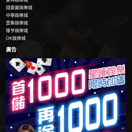
錢豪贏娛樂城
中華娛樂城
雲集娛樂城
隆亨娛樂城
OK娛樂城
廣告