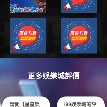
更多娛樂城評價
請問【星皇娛
i88娛樂城的評