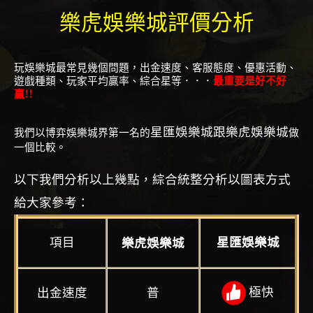
樂虎娛樂城
評價分析
玩娛樂城最常見幾個問題，出金速度、客服態度、優惠活動、
遊戲種類、玩家平均贏率、綜合星等．．．
最重要是好不好
贏!!
星匯娛樂城
跟樂虎
娛樂城
我們以博弈娛樂城界第一名的
做
一個比較。
以下我們分析以上幾點，綜合統整分析以圖表方式
給大家參考：
項目
星匯娛樂城
樂虎
娛樂城
極快
出金速度
普