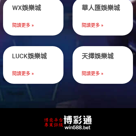
WX娛樂城
華人匯娛樂城
閱讀更多 »
閱讀更多 »
LUCK娛樂城
天擇娛樂城
閱讀更多 »
閱讀更多 »