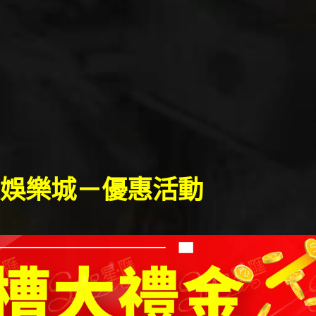
娛樂城－優惠活動