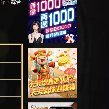
贏率、綜合