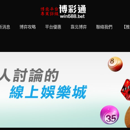
新消息
博弈攻略
平台優惠
靠北博弈
聯絡我們
【推