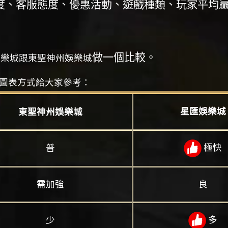
度、客服態度、優惠活動、遊戲種類、玩家平均
做一個比較。
娛樂城
跟東聖神州
娛樂城
圖表方式給大家參考：
星匯娛樂城
東聖神州
娛樂城
極快
普
需加強
良
多
少