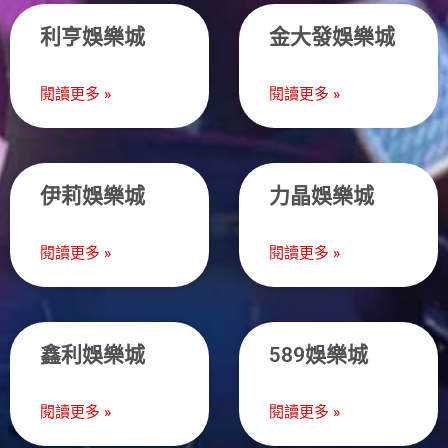
利亨娛樂城
金大發娛樂城
閱讀更多 »
閱讀更多 »
伊莉娛樂城
力晶娛樂城
閱讀更多 »
閱讀更多 »
鑫利娛樂城
589娛樂城
閱讀更多 »
閱讀更多 »