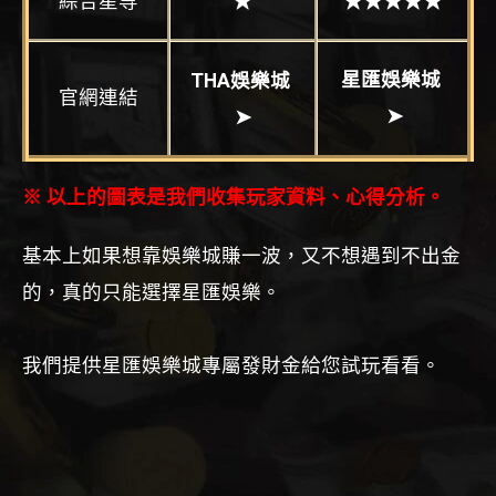
綜合星等
★
★★★★★
星匯娛樂城
THA
娛樂城
官網連結
➤
➤
※ 以上的圖表是我們收集玩家資料、心得分析。
基本上如果想靠娛樂城賺一波，又不想遇到不出金
的，真的只能選擇星匯娛樂。
我們提供星匯娛樂城專屬發財金給您試玩看看。