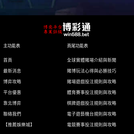
主功能表
頁尾功能表
首頁
全球實體賭場介紹與新聞
最新消息
賭博玩法心得與必勝技巧
博弈攻略
賭場遊戲投注規則與攻略
平台優惠
體育賽事投注規則與攻略
靠北博弈
棋牌遊戲投注規則與攻略
聯絡我們
電子遊藝機台規則與攻略
【推薦娛樂城】
電競賽事投注規則與攻略