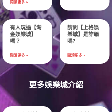
閱讀更多 »
有人玩過【淘
請問【上格娛
金娛樂城】
樂城】是詐騙
嗎？
嗎?
閱讀更多 »
閱讀更多 »
更多娛樂城介紹