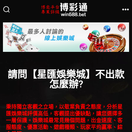
請問【星匯娛樂城】不出款
怎麼辦?
秉持獨立客觀之立場，以敬業負責之態度，分析星
匯
娛樂城評價高低，客觀提出優缺點，讓您選擇多
一層保護。娛樂城最常見幾個問題，出金速度、客
服態度、優惠活動、遊戲種類、玩家平均贏率、綜