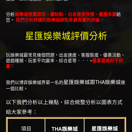
分析
娛樂城推薦原因、優缺點、出金速度快慢、優惠多寡
給
您。
我們分析評價的娛樂城絕對是最真實的評論。
星匯娛樂城
評價分析
玩娛樂城最常見幾個問題，出金速度、客服態度、優惠活動、
遊戲種類、玩家平均贏率、綜合星等．．．
>
最重要是好不好
贏!!
星匯娛樂城
跟THA
娛樂城
我們以博弈娛樂城界第一名的
做
一個比較。
以下我們分析以上幾點，綜合統整分析以圖表方式
給大家參考：
項目
星匯娛樂城
THA
娛樂城