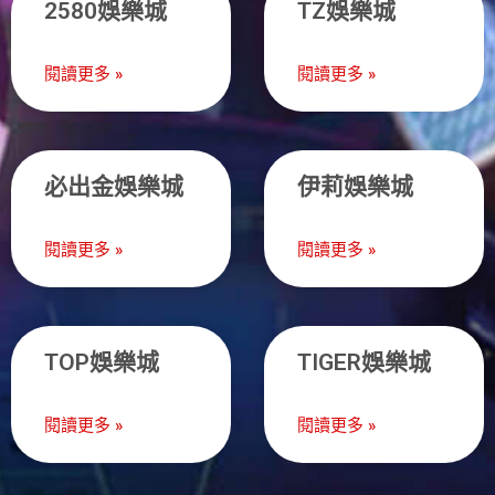
2580娛樂城
TZ娛樂城
閱讀更多 »
閱讀更多 »
必出金娛樂城
伊莉娛樂城
閱讀更多 »
閱讀更多 »
TOP娛樂城
TIGER娛樂城
閱讀更多 »
閱讀更多 »