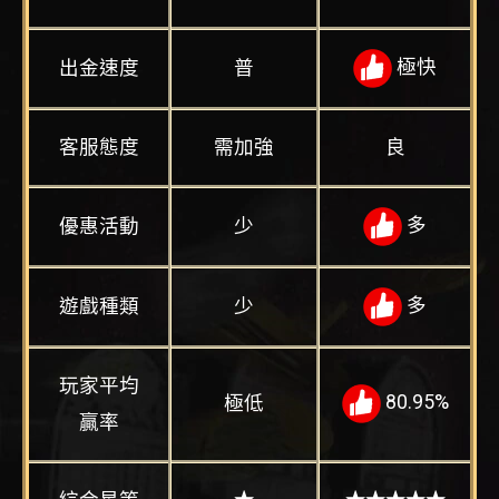
極快
出金速度
普
客服態度
需加強
良
多
優惠活動
少
多
遊戲種類
少
玩家平均
80.95%
極低
贏率