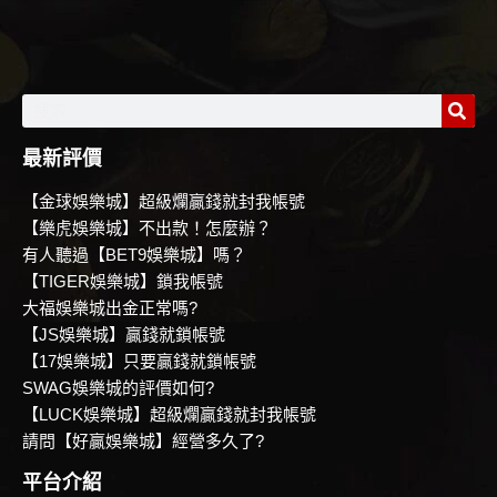
最新評價
【金球娛樂城】超級爛贏錢就封我帳號
【樂虎娛樂城】不出款！怎麼辦？
有人聽過【BET9娛樂城】嗎？
【TIGER娛樂城】鎖我帳號
大福娛樂城出金正常嗎?
【JS娛樂城】贏錢就鎖帳號
【17娛樂城】只要贏錢就鎖帳號
SWAG娛樂城的評價如何?
【LUCK娛樂城】超級爛贏錢就封我帳號
請問【好贏娛樂城】經營多久了?
平台介紹