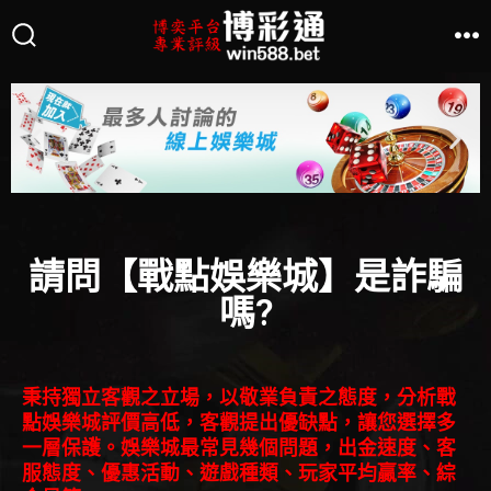
請問【戰點娛樂城】是詐騙
嗎?
秉持獨立客觀之立場，以敬業負責之態度，分析戰
點
娛樂城評價高低，客觀提出優缺點，讓您選擇多
一層保護。娛樂城最常見幾個問題，出金速度、客
服態度、優惠活動、遊戲種類、玩家平均贏率、綜