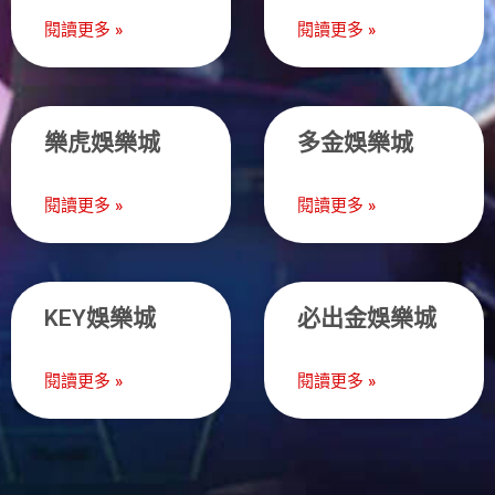
閱讀更多 »
閱讀更多 »
樂虎娛樂城
多金娛樂城
閱讀更多 »
閱讀更多 »
KEY娛樂城
必出金娛樂城
閱讀更多 »
閱讀更多 »