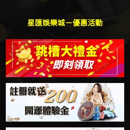
星匯娛樂城－優惠活動