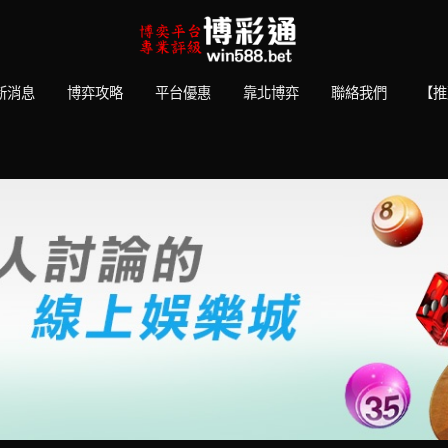
新消息
博弈攻略
平台優惠
靠北博弈
聯絡我們
【推