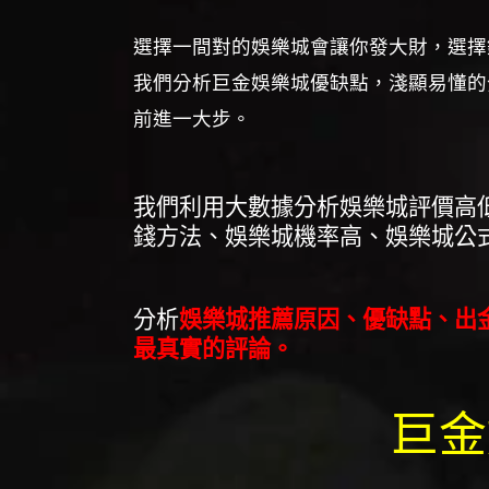
選擇一間對的娛樂城會讓你發大財，選擇
我們分析巨金娛樂城優缺點，淺顯易懂的
前進一大步。
我們利用大數據分析娛樂城評價高
錢方法、娛樂城機率高、娛樂城公
分析
娛樂城推薦原因、優缺點、出
最真實的評論。
巨金