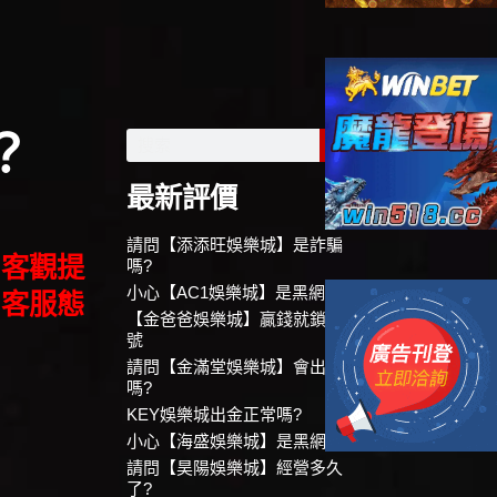
？
最新評價
請問【添添旺娛樂城】是詐騙
，客觀提
嗎?
小心【AC1娛樂城】是黑網
、客服態
【金爸爸娛樂城】贏錢就鎖帳
號
請問【金滿堂娛樂城】會出金
嗎?
KEY娛樂城出金正常嗎?
小心【海盛娛樂城】是黑網
請問【昊陽娛樂城】經營多久
了?