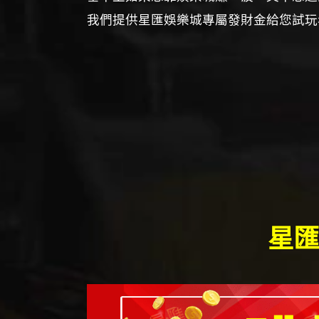
我們提供星匯娛樂城專屬發財金給您試玩
星匯