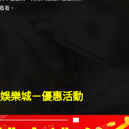
看看。
娛樂城－優惠活動