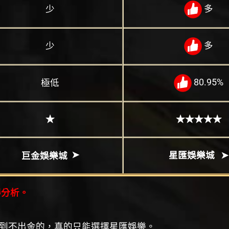
多
少
多
少
80.95%
極低
★
★★★★★
➤
星匯娛樂城
➤
巨金
娛樂城
得分析。
到不出金的，真的只能選擇星匯娛樂。