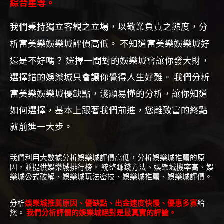
綜合星等。
我們秉持獨立客觀之立場，以敬業負責之態度，分
評價高低。
好
析富美樂
娛樂
城
不知道
富美樂娛樂城
還是不好嗎？
選擇一間對的娛樂城會讓你發大財，
選擇錯的娛樂城只會讓你覺得人生好難。
我們分析
富美樂
娛樂城
優缺點，淺顯易懂的分析，讓你知道
如何選擇，基本上跟著我們前進，您離致富的終點
就前進一大步。
我們利用大數據分析娛樂城評價高低，分析娛樂城推薦的原
因，並提供娛樂城排行榜。
統整賺錢方法、娛樂城機率高、娛
樂城公式破解、娛樂城玩法密技、娛樂城推薦、娛樂城評價。
分析
娛樂城推薦原因、優缺點、出金速度快慢、優惠多寡
給
您。
我們分析評價的娛樂城絕對是最真實的評論。