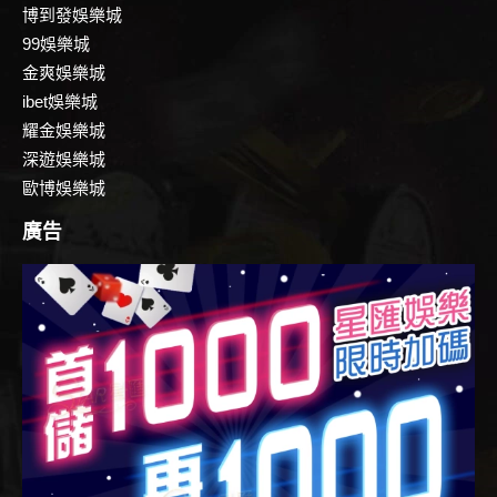
博到發娛樂城
99娛樂城
金爽娛樂城
ibet娛樂城
耀金娛樂城
深遊娛樂城
歐博娛樂城
廣告