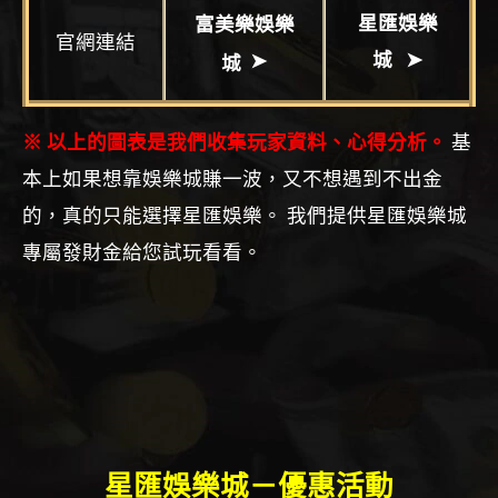
星匯娛樂
富美樂
娛樂
官網連結
城
➤
➤
城
※ 以上的圖表是我們收集玩家資料、心得分析。
基
本上如果想靠娛樂城賺一波，又不想遇到不出金
的，真的只能選擇星匯娛樂。
我們提供
星匯娛樂城
專屬發財金給您試玩看看。
星匯娛樂城－優惠活動