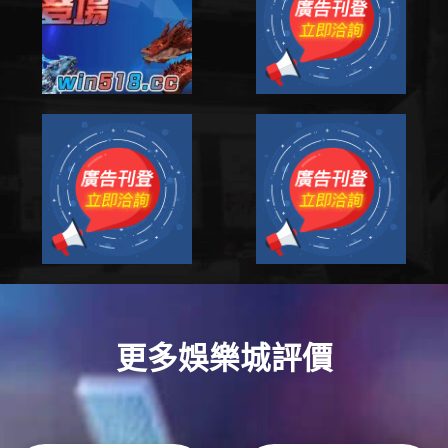
更多娛樂城評價