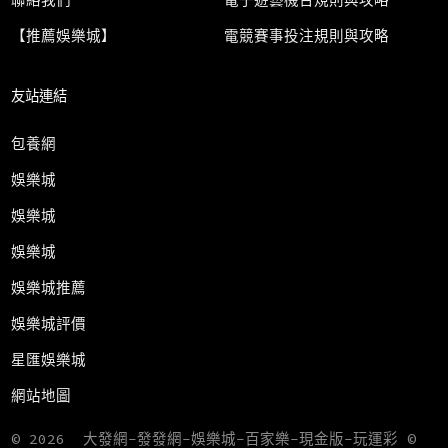
【推薦娛樂城】
電競賽事投注規則與攻略
友站連結
包養網
娛樂城
娛樂城
娛樂城
娛樂城推薦
娛樂城評價
星匯娛樂城
網站地圖
© 2026
大發網-發發網-娛樂城-百家樂-現金版-玩運彩 ©