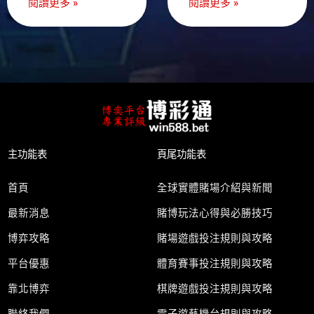
閱讀更多 »
閱讀更多 »
主功能表
頁尾功能表
首頁
全球實體賭場介紹與新聞
最新消息
賭博玩法心得與必勝技巧
博弈攻略
賭場遊戲投注規則與攻略
平台優惠
體育賽事投注規則與攻略
靠北博弈
棋牌遊戲投注規則與攻略
聯絡我們
電子遊藝機台規則與攻略