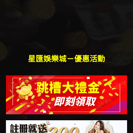
星匯娛樂城－優惠活動