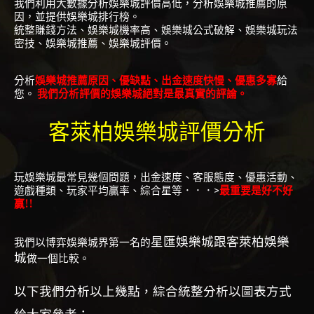
我們利用大數據分析娛樂城評價高低，分析娛樂城推薦的原
因，並提供娛樂城排行榜。
統整賺錢方法、娛樂城機率高、娛樂城公式破解、娛樂城玩法
密技、娛樂城推薦、娛樂城評價。
分析
娛樂城推薦原因、優缺點、出金速度快慢、優惠多寡
給
您。
我們分析評價的娛樂城絕對是最真實的評論。
客萊柏娛樂城
評價分析
玩娛樂城最常見幾個問題，出金速度、客服態度、優惠活動、
遊戲種類、玩家平均贏率、綜合星等．．．
>
最重要是好不好
贏!!
星匯娛樂城
跟客萊柏
娛樂
我們以博弈娛樂城界第一名的
城
做一個比較。
以下我們分析以上幾點，綜合統整分析以圖表方式