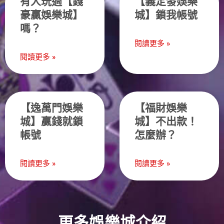
有人玩過【錢
【義定發娛樂
豪贏娛樂城】
城】鎖我帳號
嗎？
閱讀更多 »
閱讀更多 »
【逸萬門娛樂
【福財娛樂
城】贏錢就鎖
城】不出款！
帳號
怎麼辦？
閱讀更多 »
閱讀更多 »
更多娛樂城介紹