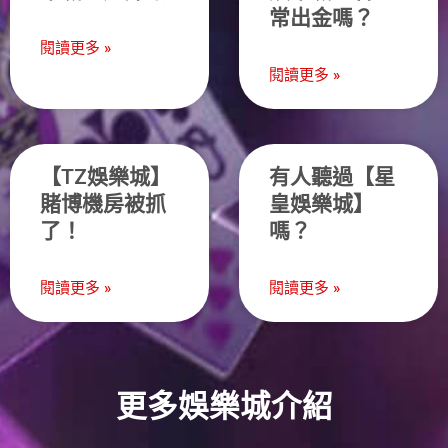
常出金嗎？
閱讀更多 »
閱讀更多 »
【TZ娛樂城】
有人聽過【星
賭博機房被抓
皇娛樂城】
了！
嗎？
閱讀更多 »
閱讀更多 »
更多娛樂城介紹