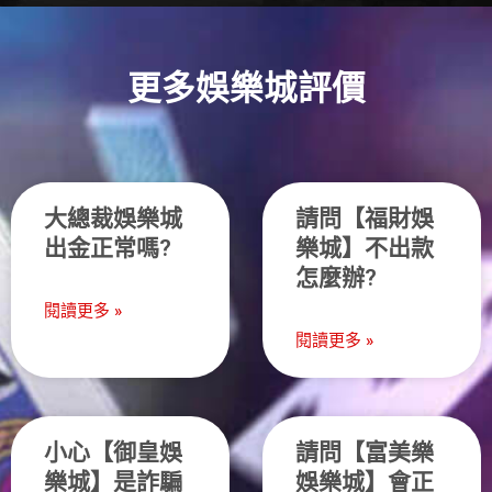
更多娛樂城評價
大總裁娛樂城
請問【福財娛
出金正常嗎?
樂城】不出款
怎麼辦?
閱讀更多 »
閱讀更多 »
小心【御皇娛
請問【富美樂
樂城】是詐騙
娛樂城】會正