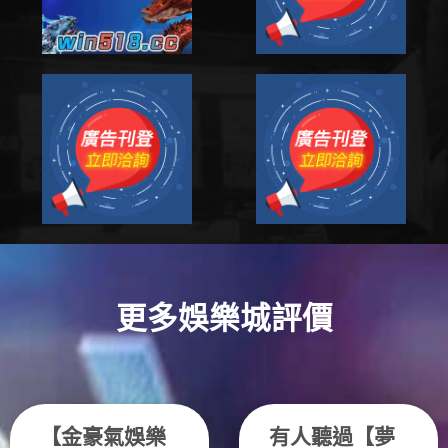
更多娛樂城評價
【金豪氣娛樂
有人聽過【夢