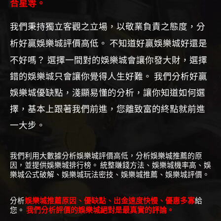
合星等。
我們秉持獨立客觀之立場，以敬業負責之態度，分
評價高低。
好還是
析好贏
娛樂
城
不知道
好贏娛樂城
不好嗎？
選擇一間對的娛樂城會讓你發大財，選擇
錯的娛樂城只會讓你覺得人生好難。
我們分析
好贏
娛樂城
優缺點，淺顯易懂的分析，讓你知道如何選
擇，基本上跟著我們前進，您離致富的終點就前進
一大步。
我們利用大數據分析娛樂城評價高低，分析娛樂城推薦的原
因，並提供娛樂城排行榜。
統整賺錢方法、娛樂城機率高、娛
樂城公式破解、娛樂城玩法密技、娛樂城推薦、娛樂城評價。
分析
娛樂城推薦原因、優缺點、出金速度快慢、優惠多寡
給
您。
我們分析評價的娛樂城絕對是最真實的評論。