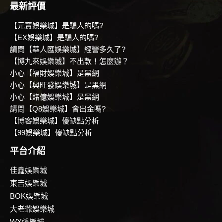
最新評價
【元寶娛樂城】是騙人的嗎?
【EX娛樂城】是騙人的嗎?
請問【華人匯娛樂城】經營多久了?
【博九來娛樂城】不出款！怎麼辦？
小心【福財娛樂城】是黑網
小心【興旺發娛樂城】是黑網
小心【賭億娛樂城】是黑網
請問【Q8娛樂城】會出金嗎?
【博客娛樂城】優缺點分析
【99娛樂城】優缺點分析
平台介紹
佳鑫娛樂城
東吉娛樂城
BOK娛樂城
大老爺娛樂城
WX娛樂城