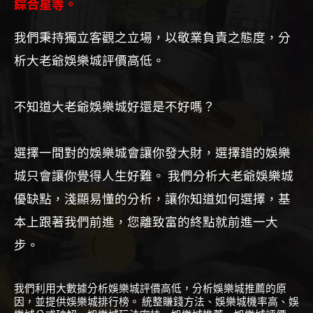
綜合星等。
我們秉持獨立客觀之立場，以敬業負責之態度，分
析大老爺娛樂城評價高低。
不知道大老爺娛樂城好還是不好嗎？
選擇一間對的娛樂城會讓你發大財，選擇錯的娛樂
城只會讓你覺得人生好難。
我們分析大老爺娛樂城
優缺點，淺顯易懂的分析，讓你知道如何選擇，基
本上跟著我們前進，您離致富的終點就前進一大
步。
我們利用大數據分析娛樂城評價高低，分析娛樂城推薦的原
因，並提供娛樂城排行榜。
統整賺錢方法、娛樂城機率高、娛