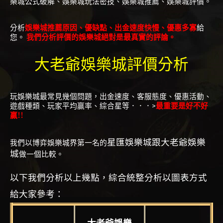
樂城公式破解、娛樂城玩法密技、娛樂城推薦、娛樂城評價。
分析
娛樂城推薦原因、優缺點、出金速度快慢、優惠多寡
給
您。
我們分析評價的娛樂城絕對是最真實的評論。
大老爺娛樂城
評價分析
玩娛樂城最常見幾個問題，出金速度、客服態度、優惠活動、
遊戲種類、玩家平均贏率、綜合星等．．．
>
最重要是好不好
贏!!
星匯娛樂城
跟大老爺
娛樂
我們以博弈娛樂城界第一名的
城
做一個比較。
以下我們分析以上幾點，綜合統整分析以圖表方式
給大家參考：
大老爺
娛樂