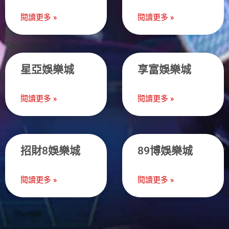
閱讀更多 »
閱讀更多 »
星亞娛樂城
享富娛樂城
閱讀更多 »
閱讀更多 »
招財8娛樂城
89博娛樂城
閱讀更多 »
閱讀更多 »