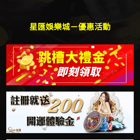
星匯娛樂城－優惠活動