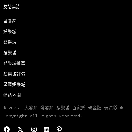
友站連結
包養網
娛樂城
娛樂城
娛樂城
娛樂城推薦
娛樂城評價
星匯娛樂城
網站地圖
© 2026
大發網-發發網-娛樂城-百家樂-現金版-玩運彩 ©
Copyright All Rights Reserved.