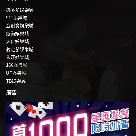
錢多多娛樂城
911娛樂城
金財寶娛樂城
炫海娛樂城
大佛娛樂城
義定發娛樂城
永旺娛樂城
168娛樂城
UP娛樂城
TB娛樂城
廣告