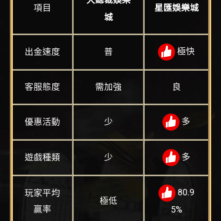
項目
星匯娛樂城
城
極快
出金速度
普
客服態度
需加強
良
多
優惠活動
少
多
遊戲種類
少
80.9
玩家平均
極低
贏率
5%