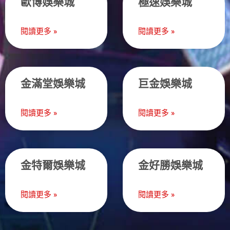
歐博娛樂城
極速娛樂城
閱讀更多 »
閱讀更多 »
金滿堂娛樂城
巨金娛樂城
閱讀更多 »
閱讀更多 »
金特爾娛樂城
金好勝娛樂城
閱讀更多 »
閱讀更多 »