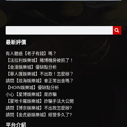
最新評價
有人聽過【老子有錢】嗎？
【法拉利娛樂城】賭博機房被抓了！
【金濠娛樂城】優缺點分析
【華人匯娛樂城】不出款！怎麼辦？
請問【炫海娛樂城】會正常出金嗎？
【HOIN娛樂城】優缺點分析
小心【星博娛樂城】是詐騙
【蒙地卡羅娛樂城】詐騙手法大公開
請問【博京娛樂城】不出款怎麼辦?
請問【金虎爺娛樂城】經營多久了?
平台介紹