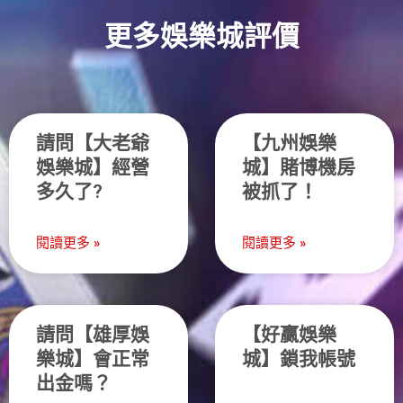
更多娛樂城評價
請問【大老爺
【九州娛樂
娛樂城】經營
城】賭博機房
多久了?
被抓了！
閱讀更多 »
閱讀更多 »
請問【雄厚娛
【好贏娛樂
樂城】會正常
城】鎖我帳號
出金嗎？