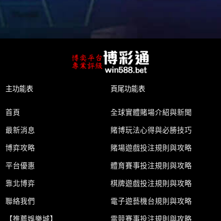
主功能表
頁尾功能表
首頁
全球實體賭場介紹與新聞
最新消息
賭博玩法心得與必勝技巧
博弈攻略
賭場遊戲投注規則與攻略
平台優惠
體育賽事投注規則與攻略
靠北博弈
棋牌遊戲投注規則與攻略
聯絡我們
電子遊藝機台規則與攻略
【推薦娛樂城】
電競賽事投注規則與攻略