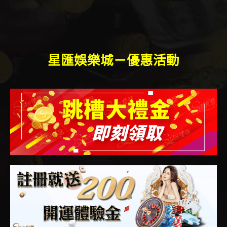
星匯娛樂城－優惠活動