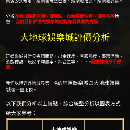
樂城公式破解、娛樂城玩法密技、娛樂城推薦、娛樂城評價。
分析
娛樂城推薦原因、優缺點、出金速度快慢、優惠多寡
給
您。
我們分析評價的娛樂城絕對是最真實的評論。
大地球娛樂城
評價分析
玩娛樂城最常見幾個問題，出金速度、客服態度、優惠活動、
遊戲種類、玩家平均贏率、綜合星等．．．
>
最重要是好不好
贏!!
星匯娛樂城
跟大地球
娛樂
我們以博弈娛樂城界第一名的
城
做一個比較。
以下我們分析以上幾點，綜合統整分析以圖表方式
給大家參考：
大地球
娛樂