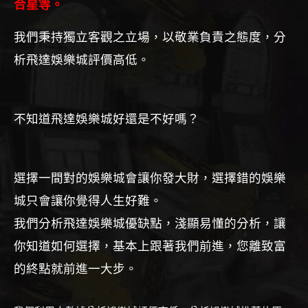
合星等。
我們秉持獨立客觀之立場，以敬業負責之態度，分
析飛達娛樂城評價高低。
不知道飛達娛樂城好還是不好嗎？
選擇一間對的娛樂城會讓你發大財，選擇錯的娛樂
城只會讓你覺得人生好難。
我們分析飛達娛樂城優缺點，淺顯易懂的分析，讓
你知道如何選擇，基本上跟著我們前進，您離致富
的終點就前進一大步。