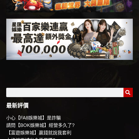
最新評價
小心【FA8娛樂城】是詐騙
請問【BOK娛樂城】經營多久了?
【富遊娛樂城】贏錢就說我套利