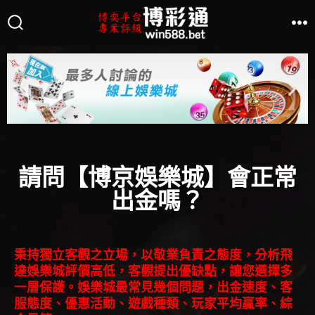
請問【博京娛樂城】會正常
出金嗎？
秉持獨立客觀之立場，以敬業負責之態度，分析飛
達
娛樂城評價高低，客觀提出優缺點，讓您選擇多
一層保護。娛樂城最常見幾個問題，出金速度、客
服態度、優惠活動、遊戲種類、玩家平均贏率、綜