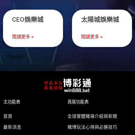
CEO娛樂城
太陽城娛樂城
閱讀更多 »
閱讀更多 »
主功能表
頁尾功能表
首頁
全球實體賭場介紹與新聞
最新消息
賭博玩法心得與必勝技巧