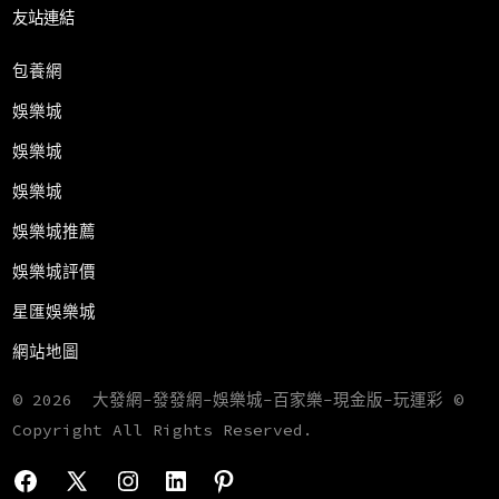
友站連結
包養網
娛樂城
娛樂城
娛樂城
娛樂城推薦
娛樂城評價
星匯娛樂城
網站地圖
© 2026
大發網-發發網-娛樂城-百家樂-現金版-玩運彩 ©
Copyright All Rights Reserved.