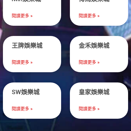
閱讀更多 »
閱讀更多 »
王牌娛樂城
金禾娛樂城
閱讀更多 »
閱讀更多 »
SW娛樂城
皇家娛樂城
閱讀更多 »
閱讀更多 »