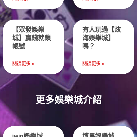
【眾發娛樂
有人玩過【炫
城】贏錢就鎖
海娛樂城】
帳號
嗎？
閱讀更多 »
閱讀更多 »
更多娛樂城介紹
iwin娛樂城
博馬娛樂城