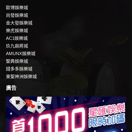
歐博娛樂城
尚發娛樂城
金大發娛樂城
樂虎娛樂城
AC1娛樂城
玖九麻將​城
AMUNX娛樂城
聖典娛樂城
錢多多娛樂城
東聖神洲娛樂城
廣告