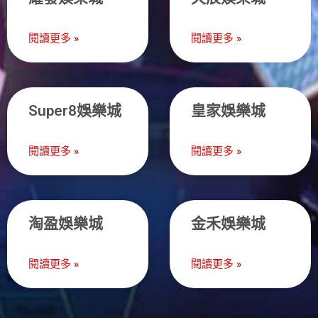
閱讀更多 »
閱讀更多 »
Super8娛樂城
皇家娛樂城
閱讀更多 »
閱讀更多 »
淘盈娛樂城
金禾娛樂城
閱讀更多 »
閱讀更多 »