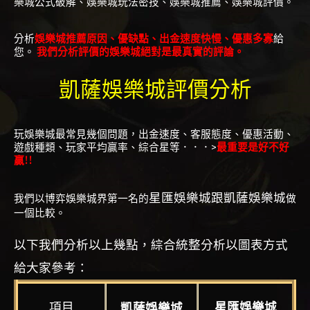
樂城公式破解、娛樂城玩法密技、娛樂城推薦、娛樂城評價。
分析
娛樂城推薦原因、優缺點、出金速度快慢、優惠多寡
給
您。
我們分析評價的娛樂城絕對是最真實的評論。
凱薩娛樂城
評價分析
玩娛樂城最常見幾個問題，出金速度、客服態度、優惠活動、
遊戲種類、玩家平均贏率、綜合星等．．．
>
最重要是好不好
贏!!
星匯娛樂城
跟凱薩
娛樂城
我們以博弈娛樂城界第一名的
做
一個比較。
以下我們分析以上幾點，綜合統整分析以圖表方式
給大家參考：
項目
星匯娛樂城
凱薩
娛樂城