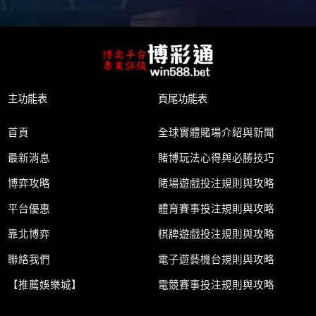
主功能表
頁尾功能表
首頁
全球實體賭場介紹與新聞
最新消息
賭博玩法心得與必勝技巧
博弈攻略
賭場遊戲投注規則與攻略
平台優惠
體育賽事投注規則與攻略
靠北博弈
棋牌遊戲投注規則與攻略
聯絡我們
電子遊藝機台規則與攻略
【推薦娛樂城】
電競賽事投注規則與攻略