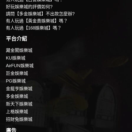
好玩娛樂城的評價如何?
請問【多金娛樂城】不出款怎麼辦?
有人玩過【黃金貴娛樂城】嗎？
有人玩過【168娛樂城】嗎？
平台介紹
藏金閣娛樂城
KU娛樂城
AirFUN娛樂城
巨金娛樂城
PG娛樂城
金龍亨娛樂城
多金娛樂城
新天下娛樂城
上格娛樂城
招財兔娛樂城
廣告