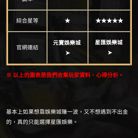
綜合星等
★
★★★★★
星匯娛樂城
元寶
娛樂城
官網連結
➤
➤
※ 以上的圖表是我們收集玩家資料、心得分析。
基本上如果想靠娛樂城賺一波，又不想遇到不出金
的，真的只能選擇星匯娛樂。