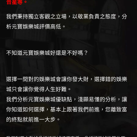
合星等。
我們秉持獨立客觀之立場，以敬業負責之態度，分
析元寶娛樂城評價高低。
不知道元寶娛樂城好還是不好嗎？
選擇一間對的娛樂城會讓你發大財，選擇錯的娛樂
城只會讓你覺得人生好難。
我們分析元寶娛樂城優缺點，淺顯易懂的分析，讓
你知道如何選擇，基本上跟著我們前進，您離致富
的終點就前進一大步。