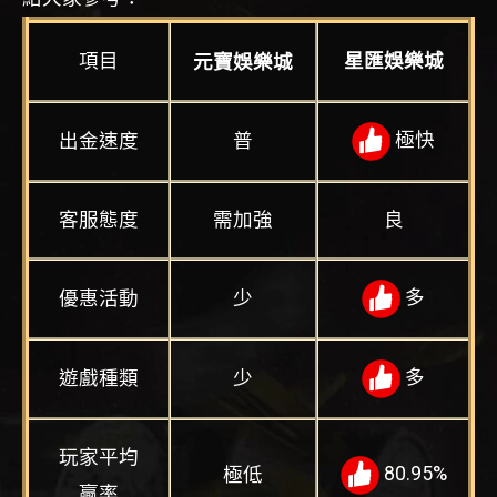
項目
星匯娛樂城
元寶
娛樂城
極快
出金速度
普
客服態度
需加強
良
多
優惠活動
少
多
遊戲種類
少
玩家平均
80.95%
極低
贏率