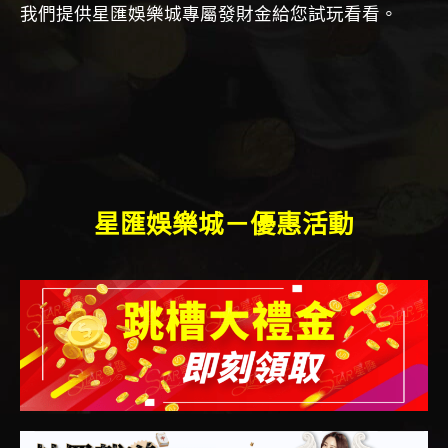
我們提供星匯娛樂城專屬發財金給您試玩看看。
星匯娛樂城－優惠活動