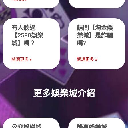
有人聽過
請問【淘金娛
【2580娛樂
樂城】是詐騙
城】嗎？
嗎?
閱讀更多 »
閱讀更多 »
更多娛樂城介紹
公弈娛樂城
隆亨娛樂城