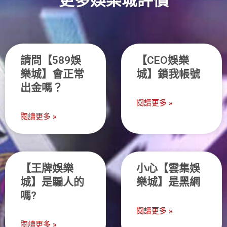
更多娛樂城評價
請問【589娛
【CEO娛樂
樂城】會正常
城】鎖我帳號
出金嗎？
閱讀更多 »
閱讀更多 »
【王牌娛樂
小心【雲集娛
城】是騙人的
樂城】是黑網
嗎?
閱讀更多 »
閱讀更多 »