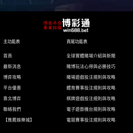
主功能表
頁尾功能表
首頁
全球實體賭場介紹與新聞
最新消息
賭博玩法心得與必勝技巧
博弈攻略
賭場遊戲投注規則與攻略
平台優惠
體育賽事投注規則與攻略
靠北博弈
棋牌遊戲投注規則與攻略
聯絡我們
電子遊藝機台規則與攻略
【推薦娛樂城】
電競賽事投注規則與攻略