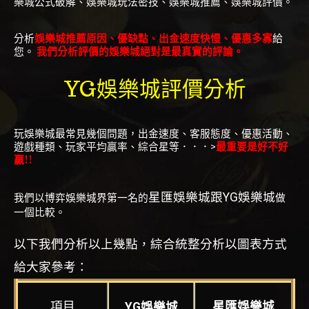
樂城公式破解、娛樂城玩法密技、娛樂城推薦、娛樂城評價。
分析
娛樂城推薦原因、優缺點、出金速度快慢、優惠多寡
給
您。
我們分析評價的娛樂城絕對是最真實的評論。
YG娛樂城
評價分析
玩娛樂城最常見幾個問題，出金速度、客服態度、優惠活動、
遊戲種類、玩家平均贏率、綜合星等．．．
>
最重要是好不好
贏!!
星匯娛樂城
跟YG
娛樂城
我們以博弈娛樂城界第一名的
做
一個比較。
以下我們分析以上幾點，綜合統整分析以圖表方式
給大家參考：
項目
星匯娛樂城
YG
娛樂城