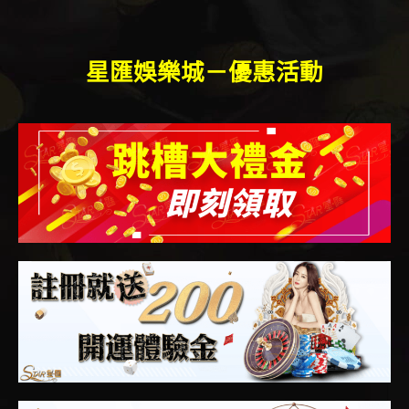
星匯娛樂城－優惠活動