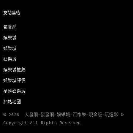
友站連結
包養網
娛樂城
娛樂城
娛樂城
娛樂城推薦
娛樂城評價
星匯娛樂城
網站地圖
© 2026
大發網-發發網-娛樂城-百家樂-現金版-玩運彩 ©
Copyright All Rights Reserved.