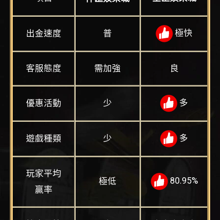
極快
出金速度
普
客服態度
需加強
良
多
優惠活動
少
多
遊戲種類
少
玩家平均
80.95%
極低
贏率