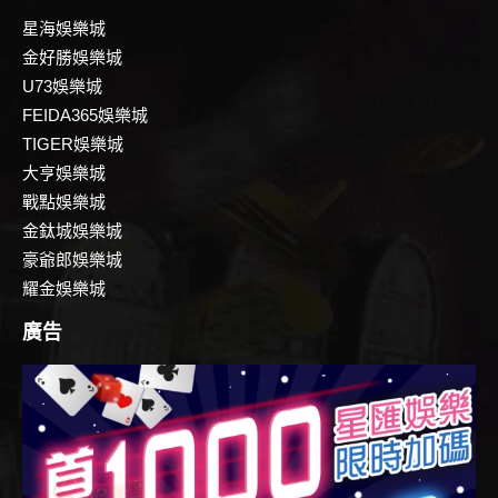
星海娛樂城
金好勝娛樂城
U73娛樂城
FEIDA365娛樂城
TIGER娛樂城
大亨娛樂城
戰點娛樂城
金鈦城娛樂城
豪爺郎娛樂城
耀金娛樂城
廣告