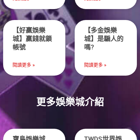
【好贏娛樂
【多金娛樂
城】贏錢就鎖
城】是騙人的
帳號
嗎?
閱讀更多 »
閱讀更多 »
更多娛樂城介紹
寶島娛樂城
TWDS世界娛