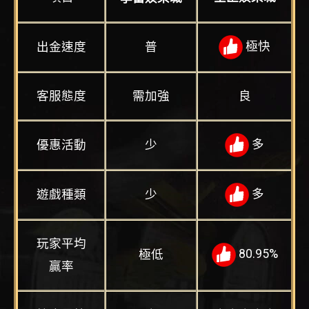
極快
出金速度
普
客服態度
需加強
良
多
優惠活動
少
多
遊戲種類
少
玩家平均
80.95%
極低
贏率