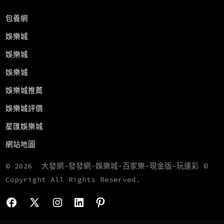
包養網
娛樂城
娛樂城
娛樂城
娛樂城推薦
娛樂城評價
星匯娛樂城
網站地圖
© 2026
大發網-發發網-娛樂城-百家樂-現金版-玩運彩 ©
Copyright All Rights Reserved.