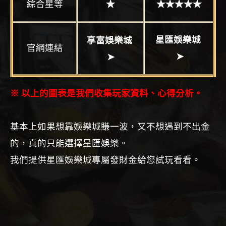
綜合星等
★
★★★★★
星匯娛樂城
享富
娛樂城
官網連結
➤
➤
※ 以上的圖表是我們收集玩家資料、心得分析。
基本上如果想靠娛樂城賺一波，又不想遇到不出金
的，真的只能選擇星匯娛樂。
我們提供星匯娛樂城專屬發財金給您試玩看看。