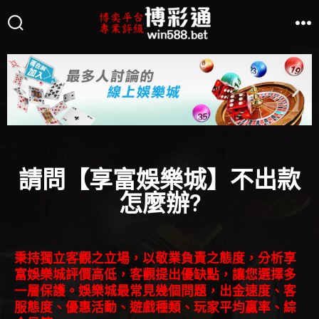
請問【享富娛樂城】不出款
怎麼辦?
秉持獨立客觀之立場，以敬業負責之態度，分析享
富
娛樂城評價高低，客觀提出優缺點，讓您選擇多
一層保護。娛樂城最常見幾個問題，出金速度、客
服態度、優惠活動、遊戲種類、玩家平均贏率、綜