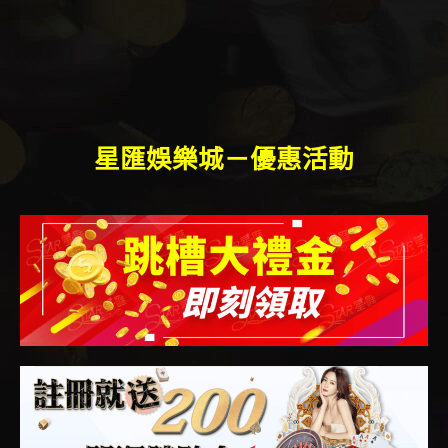
星匯娛樂城－優惠活動