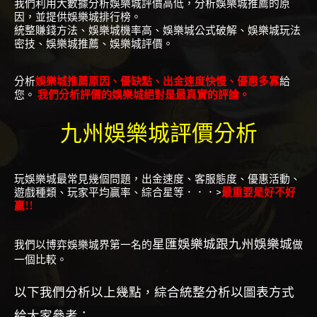
我們利用大數據分析娛樂城評價高低，分析娛樂城推薦的原
因，並提供娛樂城排行榜。
統整賺錢方法、娛樂城機率高、娛樂城公式破解、娛樂城玩法
密技、娛樂城推薦、娛樂城評價。
分析
娛樂城推薦原因、優缺點、出金速度快慢、優惠多寡
給
您。
我們分析評價的娛樂城絕對是最真實的評論。
九州娛樂城
評價分析
玩娛樂城最常見幾個問題，出金速度、客服態度、優惠活動、
遊戲種類、玩家平均贏率、綜合星等．．．
>
最重要是好不好
贏!!
星匯娛樂城
跟九州
娛樂城
我們以博弈娛樂城界第一名的
做
一個比較。
以下我們分析以上幾點，綜合統整分析以圖表方式
給大家參考：