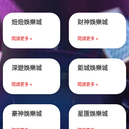
妞妞娛樂城
財神娛樂城
閱讀更多 »
閱讀更多 »
深遊娛樂城
鉅城娛樂城
閱讀更多 »
閱讀更多 »
豪神娛樂城
星匯娛樂城