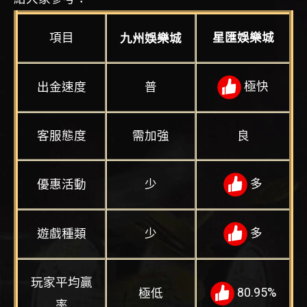
項目
星匯娛樂城
九州
娛樂城
極快
出金速度
普
客服態度
需加強
良
多
優惠活動
少
多
遊戲種類
少
玩家平均贏
80.95%
極低
率