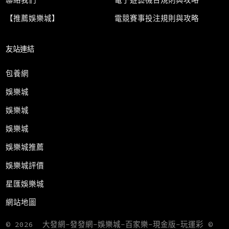
【推薦娛樂城】
電競賽事投注規則與攻略
友站連結
包養網
娛樂城
娛樂城
娛樂城
娛樂城推薦
娛樂城評價
星匯娛樂城
網站地圖
© 2026
大發網-發發網-娛樂城-百家樂-現金版-玩運彩 ©