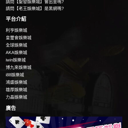
請問【聖發娛樂城】會出金嗎?
請問【老王娛樂城】是黑網嗎?
平台介紹
利亨娛樂城
皇璽會娛樂城
全球娛樂城
AKA娛樂城
iwin娛樂城
博九來娛樂城
i88娛樂城
鴻盛娛樂城
雄厚娛樂城
力晶娛樂城
廣告