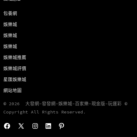
包養網
娛樂城
娛樂城
娛樂城
娛樂城推薦
娛樂城評價
星匯娛樂城
網站地圖
© 2026
大發網-發發網-娛樂城-百家樂-現金版-玩運彩 ©
Copyright All Rights Reserved.