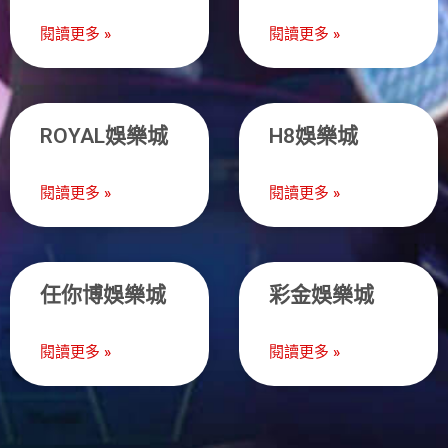
閱讀更多 »
閱讀更多 »
ROYAL娛樂城
H8娛樂城
閱讀更多 »
閱讀更多 »
任你博娛樂城
彩金娛樂城
閱讀更多 »
閱讀更多 »