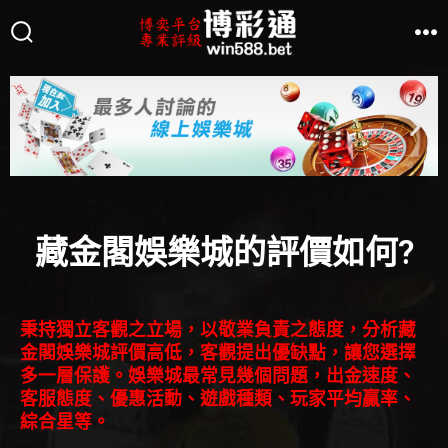
藏金閣娛樂城的評價如何?
秉持獨立客觀之立場，以敬業負責之態度，分析藏
金閣
娛樂城評價高低，客觀提出優缺點，讓您選擇
多一層保護。娛樂城最常見幾個問題，出金速度、
客服態度、優惠活動、遊戲種類、玩家平均贏率、
綜合星等。