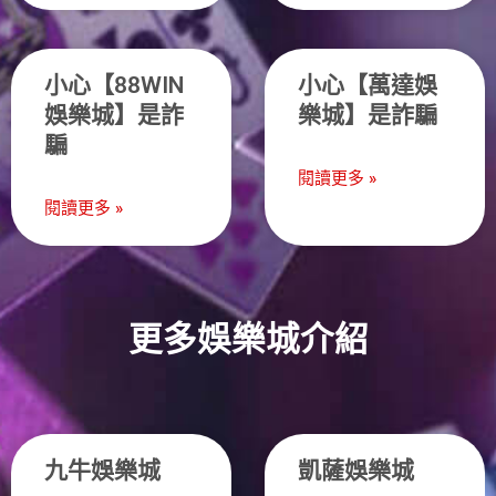
小心【88WIN
小心【萬達娛
娛樂城】是詐
樂城】是詐騙
騙
閱讀更多 »
閱讀更多 »
更多娛樂城介紹
九牛娛樂城
凱薩娛樂城