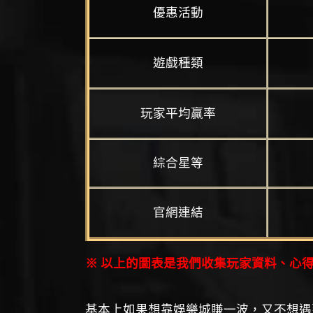
優惠活動
遊戲種類
玩家平均贏率
綜合星等
官網連結
※ 以上的圖表是我們收集玩家資料、心
基本上如果想靠娛樂城賺一波，又不想遇