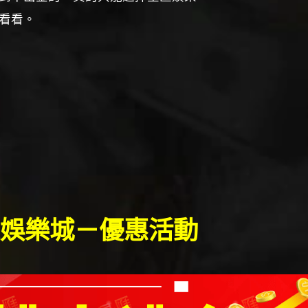
看看。
娛樂城－優惠活動