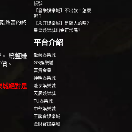
帳號
【發樂娛樂城】不出款！怎麼
辦？
離致富的終
【永旺娛樂城】是騙人的嗎?
星皇娛樂城出金正常嗎?
平台介紹
榜。
統整賺
龍萊娛樂城
評價。
GS娛樂城
富貴金星
神明娛樂城
樂城絕對是
隆亨娛樂城
天辰娛樂城
TU娛樂城
中華娛樂城
王牌會娛樂城
金財寶娛樂城