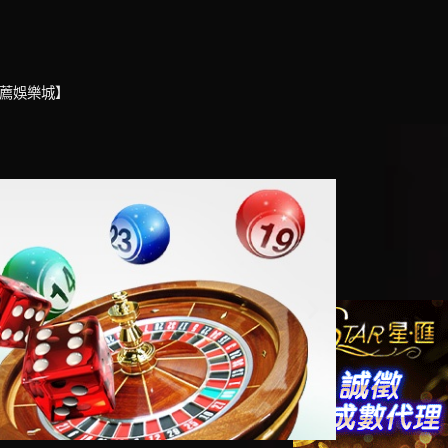
薦娛樂城】