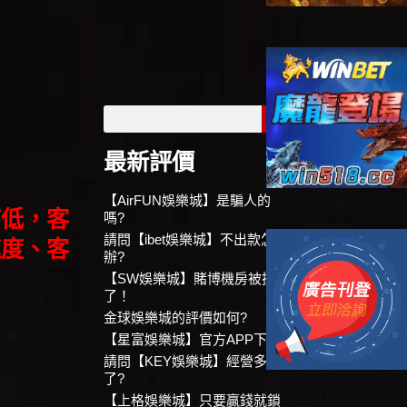
最新評價
【AirFUN娛樂城】是騙人的
高低，客
嗎?
請問【ibet娛樂城】不出款怎麼
速度、客
辦?
【SW娛樂城】賭博機房被抓
了！
金球娛樂城的評價如何?
【星富娛樂城】官方APP下載
請問【KEY娛樂城】經營多久
了?
【上格娛樂城】只要贏錢就鎖