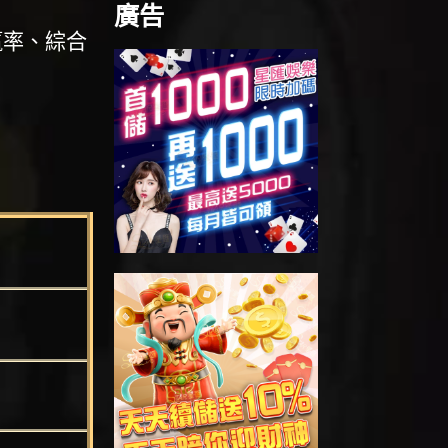
廣告
贏率、綜合