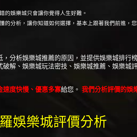
錯的娛樂城只會讓你覺得人生好難。
懂的分析，讓你知道如何選擇，基本上跟著我們前進，您
低，分析娛樂城推薦的原因，並提供娛樂城排行
式破解、娛樂城玩法密技、娛樂城推薦、娛樂城
金速度快慢、優惠多寡
給您。
我們分析評價的娛
羅娛樂城
評價分析