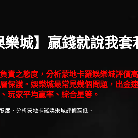
娛樂城】贏錢就說我套
負責之態度，分析蒙地卡羅
娛樂城評價
層保護。娛樂城最常見幾個問題，出金
、玩家平均贏率、綜合星等。
態度，分析蒙地卡羅娛樂城評價高低。