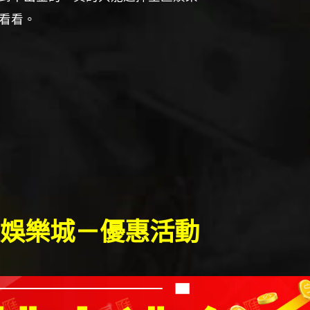
看看。
娛樂城－優惠活動