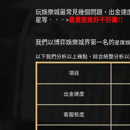
玩娛樂城最常見幾個問題，出金速
星等．．．
>
最重要是好不好贏!!
我們以博弈娛樂城界第一名的
星匯
以下我們分析以上幾點，綜合統整分析以
項目
出金速度
客服態度