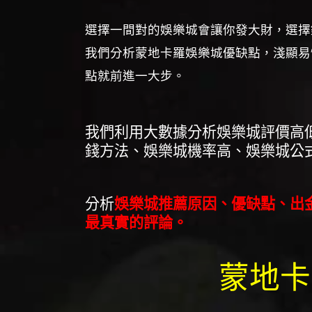
選擇一間對的娛樂城會讓你發大財，選擇
我們分析蒙地卡羅娛樂城優缺點，淺顯易
點就前進一大步。
我們利用大數據分析娛樂城評價高
錢方法、娛樂城機率高、娛樂城公
分析
娛樂城推薦原因、優缺點、出
最真實的評論。
蒙地卡