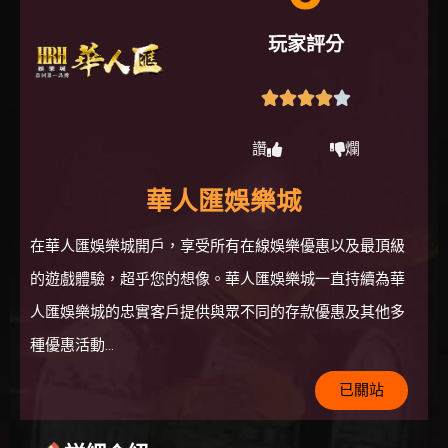
玩家評分





讚
爛
華人匯娛樂城
在華人匯娛樂城開戶，享受所有在線娛樂優惠以及最頂級
的遊戲體驗，超乎您的想像。華人匯娛樂城一直持續為華
人匯娛樂城的忠實客戶提供與眾不同的存款優惠及其他多
種優惠活動…
已關站