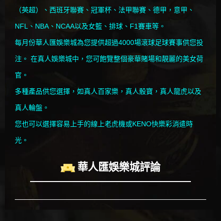
（英超）、西班牙聯賽、冠軍杯、法甲聯賽、德甲，意甲、
NFL、NBA、NCAA以及女籃、排球、F1賽車等。
每月份華人匯娛樂城為您提供超過4000場滾球足球賽事供您投
注。 在真人娛樂城中，您可飽覽整個豪華賭場和靚麗的美女荷
官。
多種產品供您選擇，如真人百家樂，真人骰寶，真人龍虎以及
真人輪盤。
您也可以選擇容易上手的線上老虎機或KENO快樂彩消遣時
光。
華人匯娛樂城
評論