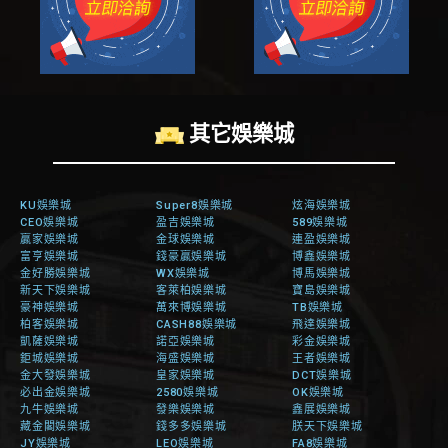
其它娛樂城
KU娛樂城
Super8娛樂城
炫海娛樂城
CEO娛樂城
盈吉娛樂城
589娛樂城
贏家娛樂城
金球娛樂城
連盈娛樂城
富亨娛樂城
錢豪贏娛樂城
博鑫娛樂城
金好勝娛樂城
WX娛樂城
博馬娛樂城
新天下娛樂城
客萊柏娛樂城
寶島娛樂城
豪神娛樂城
萬來博娛樂城
TB娛樂城
柏客娛樂城
CASH88娛樂城
飛達娛樂城
凱薩娛樂城
諾亞娛樂城
彩金娛樂城
鉅城娛樂城
海盛娛樂城
王者娛樂城
金大發娛樂城
皇家娛樂城
DCT娛樂城
必出金娛樂城
2580娛樂城
OK娛樂城
九牛娛樂城
發樂娛樂城
鑫展娛樂城
藏金閣娛樂城
錢多多娛樂城
朕天下娛樂城
JY娛樂城
LEO娛樂城
FA8娛樂城