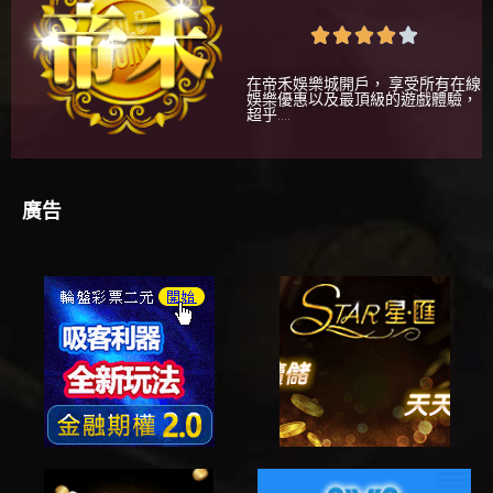





在帝禾娛樂城開戶， 享受所有在線
娛樂優惠以及最頂級的遊戲體驗，
超乎....
廣告