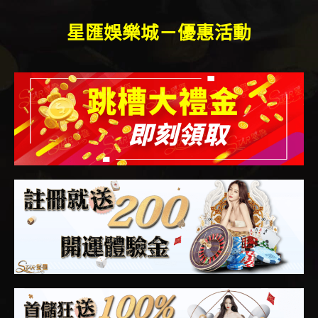
星匯娛樂城－優惠活動