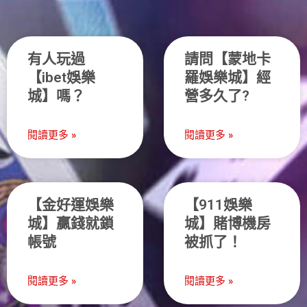
有人玩過
請問【蒙地卡
【ibet娛樂
羅娛樂城】經
城】嗎？
營多久了?
閱讀更多 »
閱讀更多 »
【金好運娛樂
【911娛樂
城】贏錢就鎖
城】賭博機房
帳號
被抓了！
閱讀更多 »
閱讀更多 »