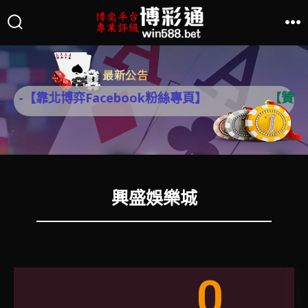
-【靠北博弈Facebook粉絲專頁】
【贊助廣告
興盛娛樂城
0