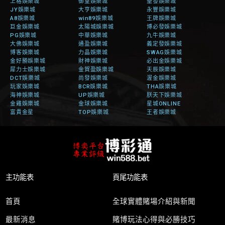
上格娛樂城
御皇娛樂城
聖發娛樂城
JY娛樂城
大亨娛樂城
永豐娛樂城
A8娛樂城
win89娛樂城
王牌娛樂城
巨金娛樂城
太陽城娛樂城
博必發娛樂城
PG娛樂城
中華娛樂城
九牛娛樂城
大佛娛樂城
通盈娛樂城
義定發娛樂城
博客娛樂城
力晶娛樂城
SWAG娛樂城
金好勝娛樂城
財神娛樂城
必出金娛樂城
犀力士娛樂城
金賀盈娛樂城
天辰娛樂城
DCT娛樂城
尚發娛樂城
渥金娛樂城
玩家娛樂城
BCR娛樂城
THA娛樂城
海神娛樂城
UP娛樂城
朕天下娛樂城
金雞娛樂城
金球娛樂城
星城ONLINE
富貴金星
TOP娛樂城
王者娛樂城
主功能表
頁尾功能表
首頁
全球實體賭場介紹與新聞
最新消息
賭博玩法心得與必勝技巧