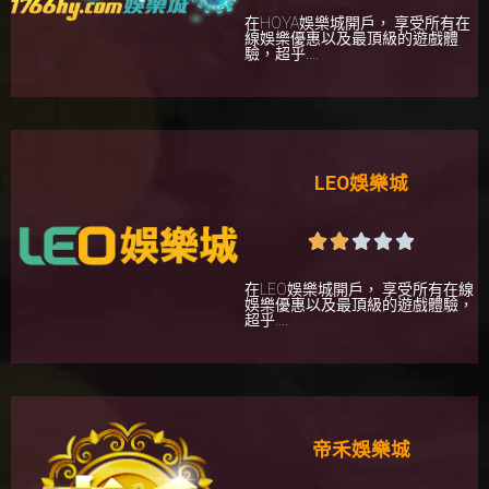
在HOYA娛樂城開戶， 享受所有在
線娛樂優惠以及最頂級的遊戲體
驗，超乎....
LEO娛樂城





在LEO娛樂城開戶， 享受所有在線
娛樂優惠以及最頂級的遊戲體驗，
超乎....
帝禾娛樂城