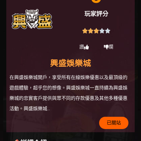
玩家評分





讚
爛
興盛娛樂城
在興盛娛樂城開戶，享受所有在線娛樂優惠以及最頂級的
遊戲體驗，超乎您的想像。興盛娛樂城一直持續為興盛娛
樂城的忠實客戶提供與眾不同的存款優惠及其他多種優惠
活動。興盛娛樂城…
已關站