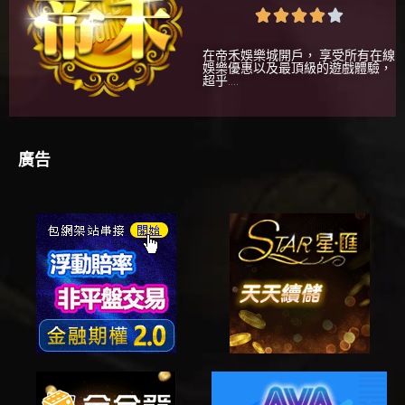





在帝禾娛樂城開戶， 享受所有在線
娛樂優惠以及最頂級的遊戲體驗，
超乎....
廣告