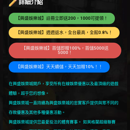
詳細介紹
【興盛娛樂城】註冊立即送200，1000可提領！
【興盛娛樂城】週週返水，全台最高，全館0.8%！
【興盛娛樂城】
首儲即贈100
%，首儲5000送
5000！
【興盛娛樂城】天天續儲，天天加贈10%！！
在興盛娛樂城開戶，享受所有在線娛樂優惠以及最頂級的遊戲
體驗，超乎您的想像。
興盛娛樂城一直持續為興盛娛樂城的忠實客戶提供與眾不同的
存款優惠及其他多種優惠活動。
興盛娛樂城提供您最愛投注的體育賽事。 如英格蘭超級聯賽