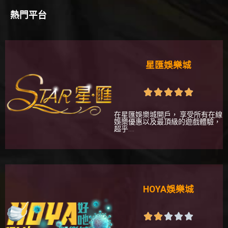
熱門平台
星匯娛樂城





在星匯娛樂城開戶， 享受所有在線
娛樂優惠以及最頂級的遊戲體驗，
超乎....
HOYA娛樂城




