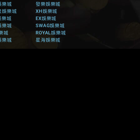
娛樂城
發樂娛樂城
皇娛樂城
XH娛樂城
娛樂城
EX娛樂城
娛樂城
SWAG娛樂城
樂城
ROYAL娛樂城
娛樂城
星海娛樂城