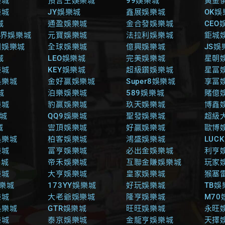
樂城
預言王娛樂城
99娛樂城
黃金
樂城
JY娛樂城
鑫展娛樂城
OK娛
城
通盈娛樂城
金合發娛樂城
CEO
世界娛樂城
元寶娛樂城
法拉利娛樂城
鉅城
洲娛樂城
全球娛樂城
億興娛樂城
JS娛
城
LEO娛樂城
完美娛樂城
星朝
樂城
KEY娛樂城
超級鑽娛樂城
星富
娛樂城
金好贏娛樂城
Super8娛樂城
享富
城
泊樂娛樂城
589娛樂城
賭億
樂城
豹贏娛樂城
玖天娛樂城
博鑫
樂城
QQ9娛樂城
聖發娛樂城
超級
城
雲頂娛樂城
好贏娛樂城
歐博
娛樂城
柏客娛樂城
鴻盛娛樂城
LUC
樂城
富亨娛樂城
必出金娛樂城
利亨
樂城
帝禾娛樂城
互聯金賺娛樂城
玩家
樂城
大亨娛樂城
皇家娛樂城
猴塞
樂城
173YY娛樂城
好玩娛樂城
TB娛
樂城
大老爺娛樂城
隆亨娛樂城
M70
娛樂城
GTR娛樂城
旺旺娛樂城
永旺
樂城
泰京娛樂城
金龍亨娛樂城
天擇