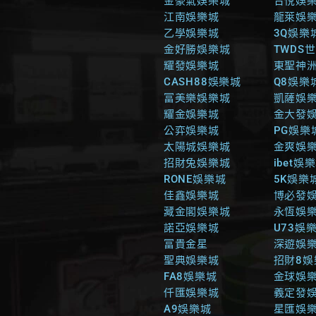
金豪氣娛樂城
合悅娛
江南娛樂城
龍萊娛
乙學娛樂城
3Q娛樂
金好勝娛樂城
TWDS
耀發娛樂城
東聖神
CASH88娛樂城
Q8娛樂
富美樂娛樂城
凱薩娛
耀金娛樂城
金大發
公弈娛樂城
PG娛樂
太陽城娛樂城
金爽娛
招財兔娛樂城
ibet娛
RONE娛樂城
5K娛樂
佳鑫娛樂城
博必發
藏金閣娛樂城
永恆娛
諾亞娛樂城
U73娛
富貴金星
深遊娛
聖典娛樂城
招財8娛
FA8娛樂城
金球娛
仟匯娛樂城
義定發
A9娛樂城
星匯娛