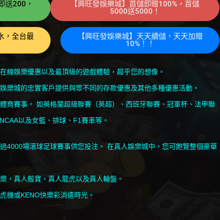
送200，
【興旺發娛樂城】
首儲即贈100
%，首儲
5000送5000！
水，全台最
【興旺發娛樂城】天天續儲，天天加贈
！
10%！！
有在線娛樂優惠以及最頂級的遊戲體驗，超乎您的想像。
發娛樂城的忠實客戶提供與眾不同的存款優惠及其他多種優惠活動。
體育賽事。 如英格蘭超級聯賽（英超）、西班牙聯賽、冠軍杯、法甲聯
、NCAA以及女籃、排球、F1賽車等。
過4000場滾球足球賽事供您投注。 在真人娛樂城中，您可飽覽整個豪華
家樂，真人骰寶，真人龍虎以及真人輪盤。
虎機或KENO快樂彩消遣時光。