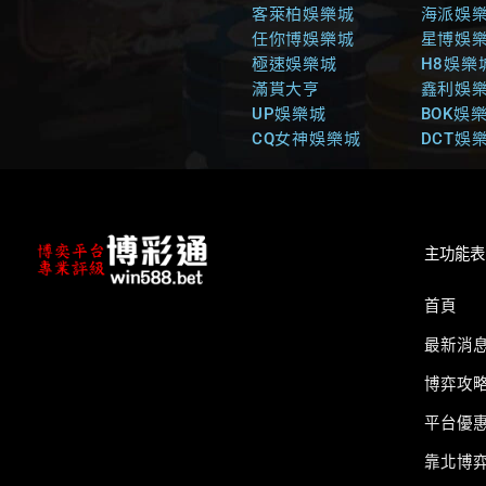
客萊柏娛樂城
海派娛
任你博娛樂城
星博娛
極速娛樂城
H8娛樂
滿貫大亨
鑫利娛
UP娛樂城
BOK娛
CQ女神娛樂城
DCT娛
主功能表
首頁
最新消
博弈攻
平台優
靠北博