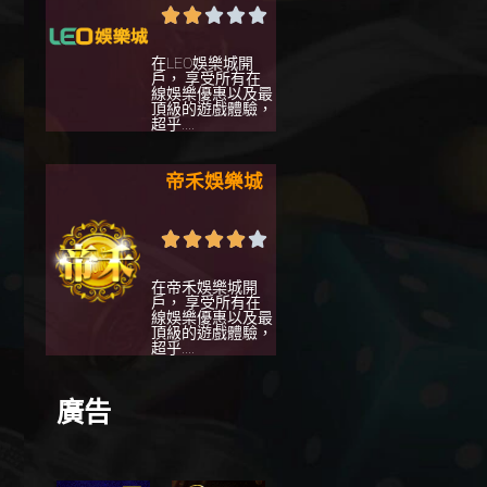





在LEO娛樂城開
戶， 享受所有在
線娛樂優惠以及最
頂級的遊戲體驗，
超乎....
帝禾娛樂城





在帝禾娛樂城開
戶， 享受所有在
線娛樂優惠以及最
頂級的遊戲體驗，
超乎....
廣告