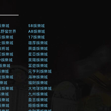
娛樂城
58娛樂城
A野蠻世界
A8娛樂城
新娛樂城
17娛樂城
士娛樂城
雄厚娛樂城
將​城
興盛娛樂城
旺娛樂城
星亞娛樂城
89娛樂城
昊陽娛樂城
娛樂城
富遊娛樂城
n娛樂城
元亨利娛樂城
盈娛樂城
海神娛樂城
娛樂城
福財娛樂城
裁娛樂城
大地球娛樂城
娛樂城
九州娛樂城
娛樂城
盈吉娛樂城
娛樂城
妞妞娛樂城