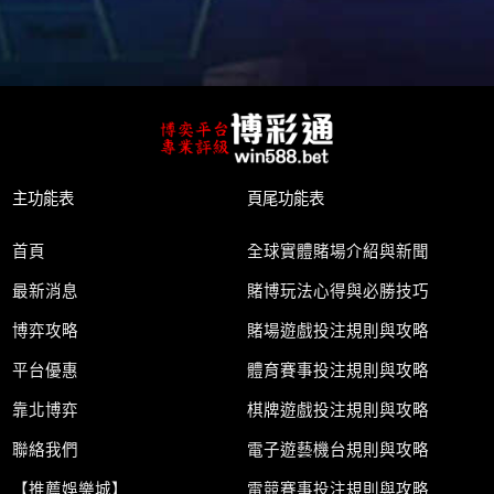
主功能表
頁尾功能表
首頁
全球實體賭場介紹與新聞
最新消息
賭博玩法心得與必勝技巧
博弈攻略
賭場遊戲投注規則與攻略
平台優惠
體育賽事投注規則與攻略
靠北博弈
棋牌遊戲投注規則與攻略
聯絡我們
電子遊藝機台規則與攻略
【推薦娛樂城】
電競賽事投注規則與攻略