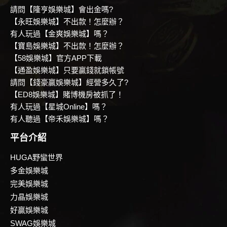
請問【隆亨娛樂城】會出金嗎?
【永旺娛樂城】不出款！怎麼辦？
有人玩過【金爽娛樂城】嗎？
【寶島娛樂城】不出款！怎麼辦？
【58娛樂城】官方APP下載
【通盈娛樂城】只要贏錢就鎖帳號
請問【錢豪贏娛樂城】經營多久了?
【ED8娛樂城】賭博機房被抓了！
有人玩過【星城Online】嗎？
有人聽過【帝禾娛樂城】嗎？
平台介紹
HUGA野蠻世界
多金娛樂城
完美娛樂城
力晶娛樂城
好贏娛樂城
SWAG娛樂城