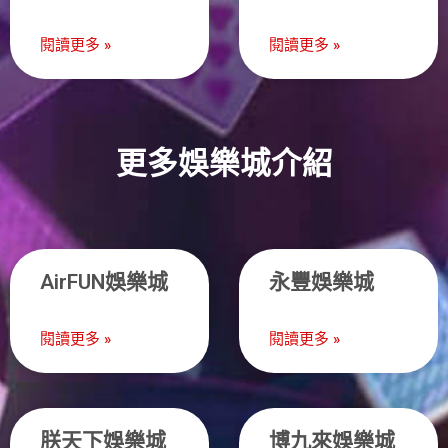
閱讀更多 »
閱讀更多 »
更多娛樂城介紹
AirFUN娛樂城
永豐娛樂城
閱讀更多 »
閱讀更多 »
朕天下娛樂城
博九來娛樂城