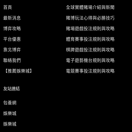
首頁
全球實體賭場介紹與新聞
最新消息
賭博玩法心得與必勝技巧
博弈攻略
賭場遊戲投注規則與攻略
平台優惠
體育賽事投注規則與攻略
靠北博弈
棋牌遊戲投注規則與攻略
聯絡我們
電子遊藝機台規則與攻略
【推薦娛樂城】
電競賽事投注規則與攻略
友站連結
包養網
娛樂城
娛樂城