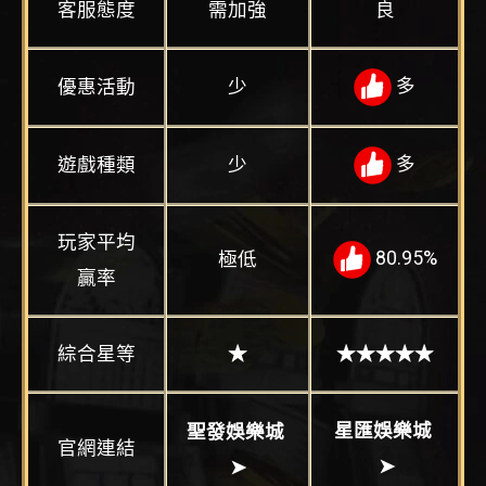
客服態度
需加強
良
多
優惠活動
少
多
遊戲種類
少
玩家平均
80.95%
極低
贏率
綜合星等
★
★★★★★
星匯娛樂城
聖發
娛樂城
官網連結
➤
➤