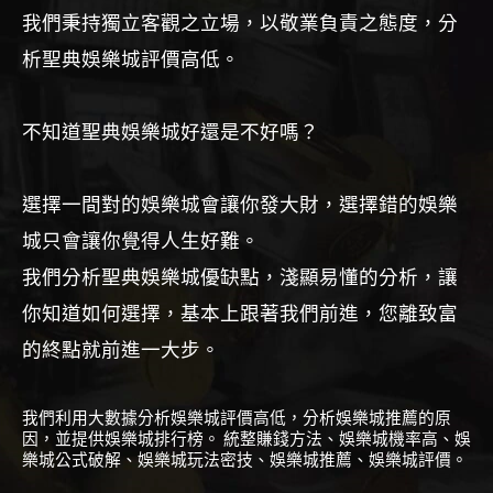
我們秉持獨立客觀之立場，以敬業負責之態度，分
析聖典娛樂城評價高低。
不知道聖典娛樂城好還是不好嗎？
選擇一間對的娛樂城會讓你發大財，選擇錯的娛樂
城只會讓你覺得人生好難。
我們分析聖典娛樂城優缺點，淺顯易懂的分析，讓
你知道如何選擇，基本上跟著我們前進，您離致富
的終點就前進一大步。
我們利用大數據分析娛樂城評價高低，分析娛樂城推薦的原
因，並提供娛樂城排行榜。
統整賺錢方法、娛樂城機率高、娛
樂城公式破解、娛樂城玩法密技、娛樂城推薦、娛樂城評價。