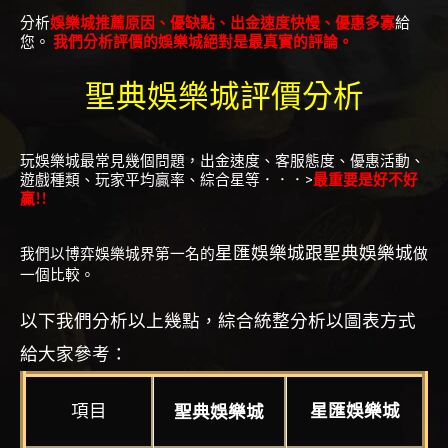
分析
娛樂城推薦原因、優缺點、出金速度快慢、優惠多寡
給
您。
我們分析評價的娛樂城絕對是最真實的評論。
聖典娛樂城
評價分析
玩娛樂城最常見幾個問題，出金速度、客服態度、優惠活動、
遊戲種類、玩家平均贏率、綜合星等．．．
>
最重要是好不好
贏!!
星匯娛樂城
跟聖典
娛樂城
我們以博弈娛樂城界第一名的
做
一個比較。
以下我們分析以上幾點，綜合統整分析以圖表方式
給大家參考：
項目
星匯娛樂城
聖典
娛樂城