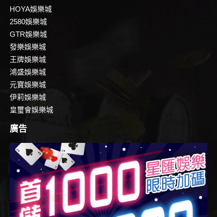
HOYA娛樂城
2580娛樂城
GTR娛樂城
發樂娛樂城
王牌娛樂城
鴻盛娛樂城
元寶娛樂城
伊莉娛樂城
皇璽會娛樂城
廣告