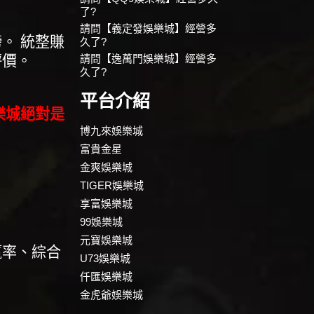
了?
請問【義定發娛樂城】經營多
榜。
統整賺
久了?
評價。
請問【逸萬門娛樂城】經營多
久了?
平台介紹
樂城絕對是
博九來娛樂城
富貴金星
金爽娛樂城
TIGER娛樂城
享富娛樂城
99娛樂城
元寶娛樂城
贏率、綜合
U73娛樂城
仟匯娛樂城
金虎爺娛樂城