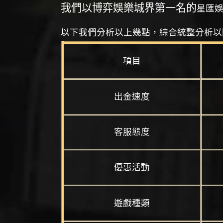
我們以博弈娛樂城界第一名的
星匯
以下我們分析以上幾點，綜合統整分析以
項目
出金速度
客服態度
優惠活動
遊戲種類