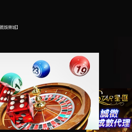
薦娛樂城】