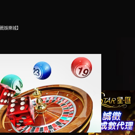
薦娛樂城】