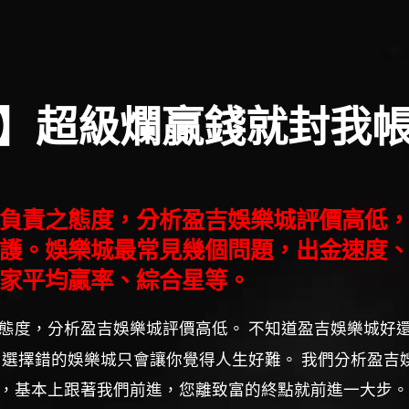
】超級爛贏錢就封我
負責之態度，分析盈吉
娛樂城評
價高低
護。娛樂城最常見幾個問題，出金速度
家平均贏率、綜合星等。
評價高低。
好
態度，分析盈吉
娛樂
城
不知道
盈吉娛樂城
，選擇錯的娛樂城只會讓你覺得人生好難。
我們分析
盈吉
，基本上跟著我們前進，您離致富的終點就前進一大步。