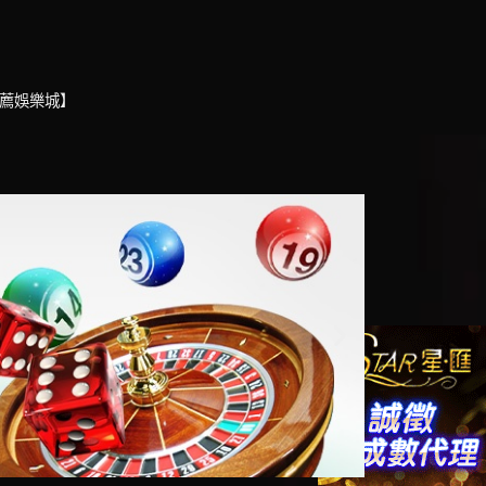
薦娛樂城】