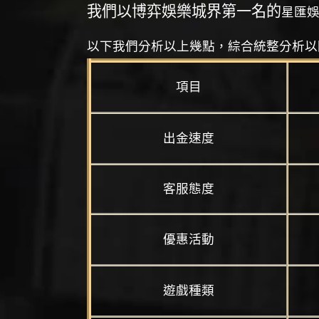
我們以博弈娛樂城界第一名的
星匯
以下我們分析以上幾點，綜合統整分析以
項目
出金速度
客服態度
優惠活動
遊戲種類