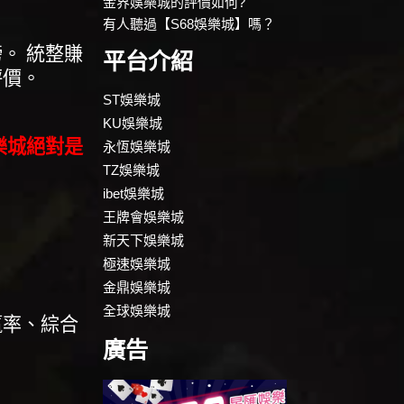
金界娛樂城的評價如何?
有人聽過【S68娛樂城】嗎？
榜。
統整賺
平台介紹
評價。
ST娛樂城
KU娛樂城
樂城絕對是
永恆娛樂城
TZ娛樂城
ibet娛樂城
王牌會娛樂城
新天下娛樂城
極速娛樂城
金鼎娛樂城
全球娛樂城
贏率、綜合
廣告