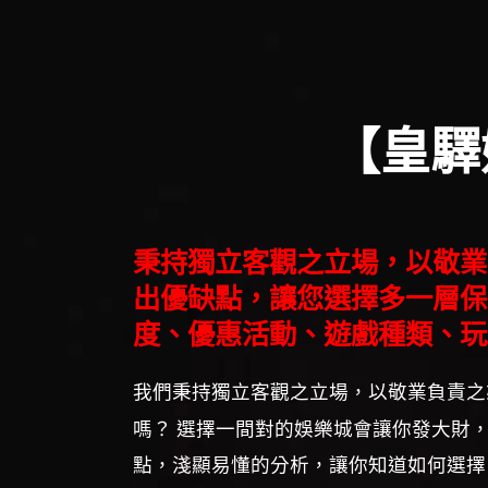
【皇驛
秉持獨立客觀之立場，以敬業
出優缺點，讓您選擇多一層保
度、優惠活動、遊戲種類、玩
我們秉持獨立客觀之立場，以敬業負責之
嗎？
選擇一間對的娛樂城會讓你發大財
點，淺顯易懂的分析，讓你知道如何選擇