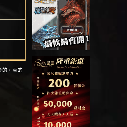
金的，真的