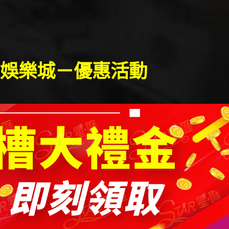
娛樂城－優惠活動