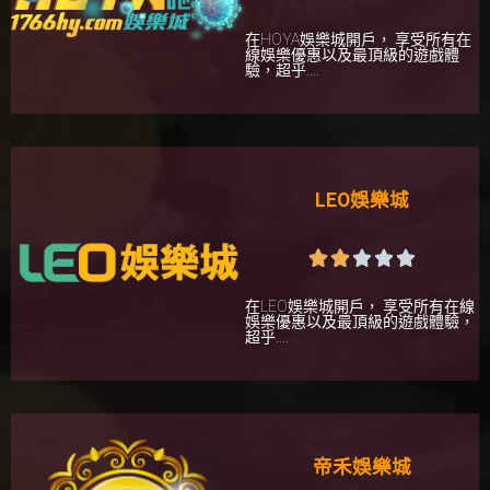
在HOYA娛樂城開戶， 享受所有在
線娛樂優惠以及最頂級的遊戲體
驗，超乎....
LEO娛樂城





在LEO娛樂城開戶， 享受所有在線
娛樂優惠以及最頂級的遊戲體驗，
超乎....
帝禾娛樂城