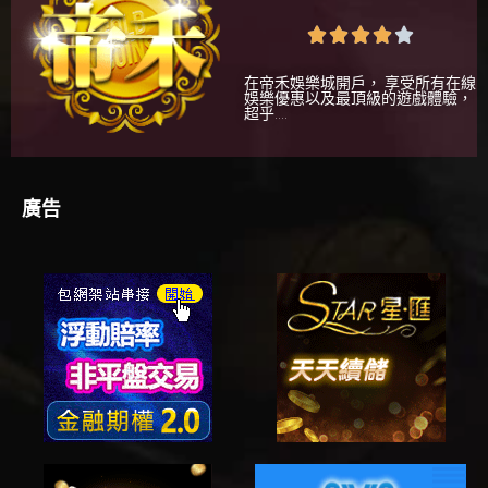





在帝禾娛樂城開戶， 享受所有在線
娛樂優惠以及最頂級的遊戲體驗，
超乎....
廣告