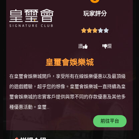
玩家評分





讚
爛
皇璽會娛樂城
在皇璽會
娛樂城開戶，享受所有在線娛樂優惠以及最頂級
的遊戲體驗，超乎您的想​​像。皇璽會娛樂城一直持續為皇
璽會娛樂城的忠實客戶提供與眾不同的存款優惠及其他多
種優惠活動。皇璽…
前往平台