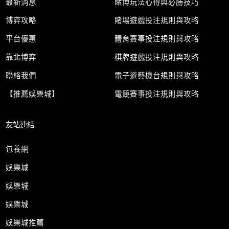
最新消息
賭博玩法心得與必勝技巧
博弈攻略
賭場遊戲投注規則與攻略
平台優惠
體育賽事投注規則與攻略
靠北博弈
棋牌遊戲投注規則與攻略
聯絡我們
電子遊藝機台規則與攻略
【推薦娛樂城】
電競賽事投注規則與攻略
友站連結
包養網
娛樂城
娛樂城
娛樂城
娛樂城推薦