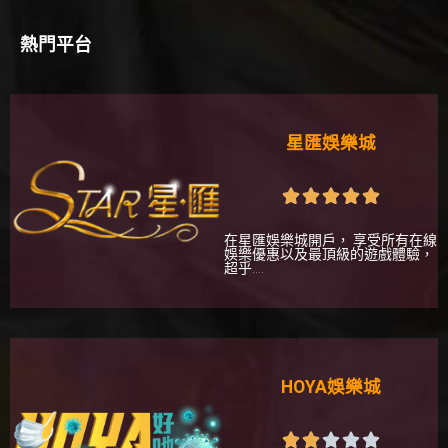
熱門平台
星匯娛樂城





在星匯娛樂城開戶， 享受所有在線
娛樂優惠以及最頂級的遊戲體驗，
超乎....
HOYA娛樂城




