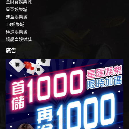
金財寶娛樂城
星亞娛樂城
連盈娛樂城
TB娛樂城
極速娛樂城
錢龍皇娛樂城
廣告