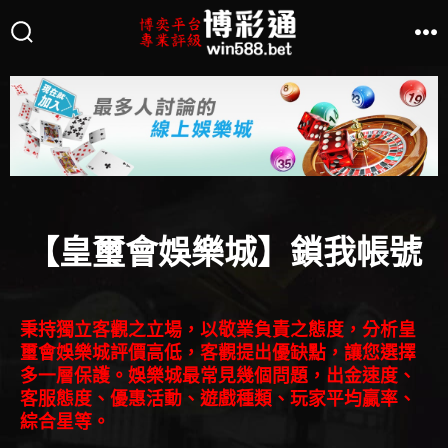
【皇璽會娛樂城】鎖我帳號
秉持獨立客觀之立場，以敬業負責之態度，分析皇
璽會
娛樂城評
價高低，客觀提出優缺點，讓您選擇
多一層保護。娛樂城最常見幾個問題，出金速度、
客服態度、優惠活動、遊戲種類、玩家平均贏率、
綜合星等。