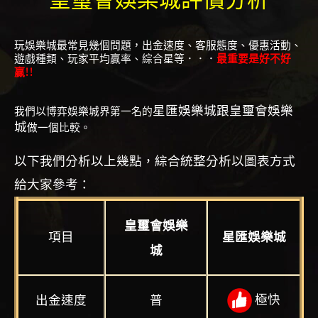
玩娛樂城最常見幾個問題，出金速度、客服態度、優惠活動、
遊戲種類、玩家平均贏率、綜合星等．．．
最重要是好不好
贏!!
星匯娛樂城
跟皇璽會
娛樂
我們以博弈娛樂城界第一名的
城
做一個比較。
以下我們分析以上幾點，綜合統整分析以圖表方式
給大家參考：
皇璽會
娛樂
項目
星匯娛樂城
城
極快
出金速度
普