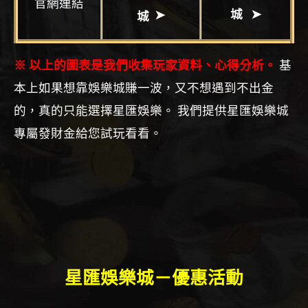
官網連結
城
➤
➤
城
※ 以上的圖表是我們收集玩家資料、心得分析。
基
本上如果想靠娛樂城賺一波，又不想遇到不出金
的，真的只能選擇星匯娛樂。
我們提供
星匯娛樂城
專屬發財金給您試玩看看。
星匯娛樂城－優惠活動