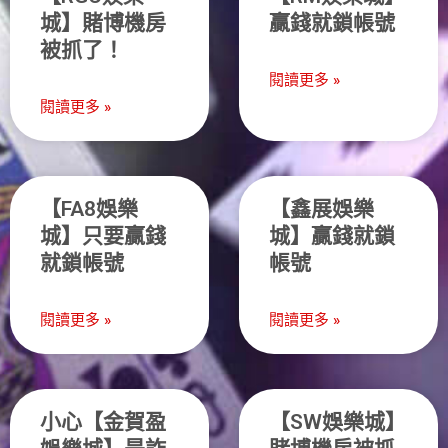
城】賭博機房
贏錢就鎖帳號
被抓了！
閱讀更多 »
閱讀更多 »
【FA8娛樂
【鑫展娛樂
城】只要贏錢
城】贏錢就鎖
就鎖帳號
帳號
閱讀更多 »
閱讀更多 »
小心【金賀盈
【SW娛樂城】