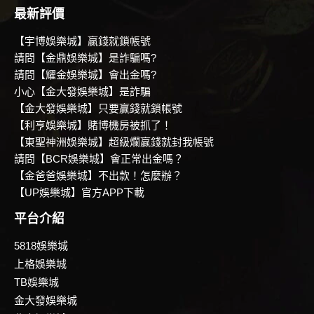
最新評價
【宇博娛樂城】贏錢就鎖帳號
請問【金鼎娛樂城】是詐騙嗎?
請問【耀金娛樂城】會出金嗎?
小心【金大發娛樂城】是詐騙
【金大發娛樂城】只要贏錢就鎖帳號
【利亨娛樂城】賭博機房被抓了！
【東聖神洲娛樂城】超級爛贏錢就封我帳號
請問【BCR娛樂城】會正常出金嗎？
【金爸爸娛樂城】不出款！怎麼辦？
【UP娛樂城】官方APP下載
平台介紹
5818娛樂城
上格娛樂城
TB娛樂城
金大發娛樂城