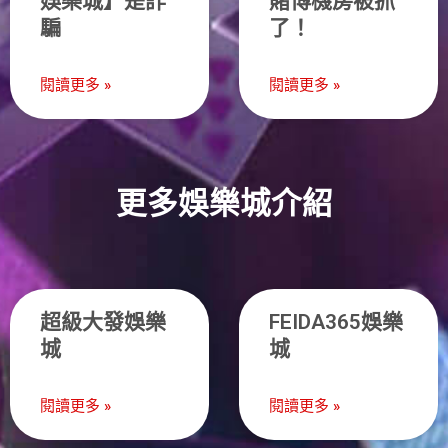
娛樂城】是詐
賭博機房被抓
騙
了！
閱讀更多 »
閱讀更多 »
更多娛樂城介紹
超級大發娛樂
FEIDA365娛樂
城
城
閱讀更多 »
閱讀更多 »