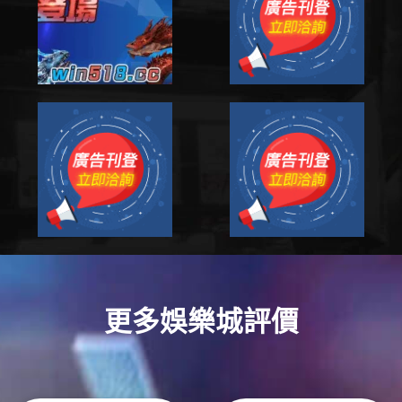
更多娛樂城評價