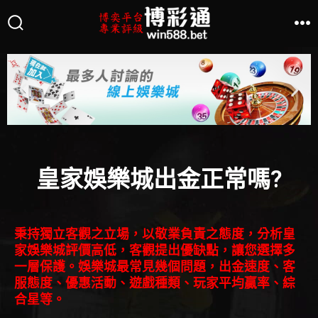
皇家娛樂城出金正常嗎?
秉持獨立客觀之立場，以敬業負責之態度，分析皇
家
娛樂城評價高低，客觀提出優缺點，讓您選擇多
一層保護。娛樂城最常見幾個問題，出金速度、客
服態度、優惠活動、遊戲種類、玩家平均贏率、綜
合星等。