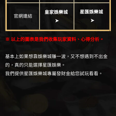
星匯娛樂城
皇家
娛樂城
官網連結
➤
➤
※ 以上的圖表是我們收集玩家資料、心得分析。
基本上如果想靠娛樂城賺一波，又不想遇到不出金
的，真的只能選擇星匯娛樂。
我們提供星匯娛樂城專屬發財金給您試玩看看。