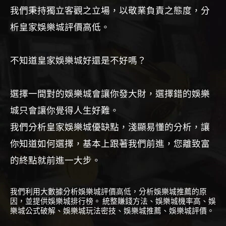
我們秉持獨立客觀之立場，以敬業負責之態度，分
析皇家娛樂城評價高低。
不知道皇家娛樂城好還是不好嗎？
選擇一間對的娛樂城會讓你發大財，選擇錯的娛樂
城只會讓你覺得人生好難。
我們分析皇家娛樂城優缺點，淺顯易懂的分析，讓
你知道如何選擇，基本上跟著我們前進，您離致富
的終點就前進一大步。
我們利用大數據分析娛樂城評價高低，分析娛樂城推薦的原
因，並提供娛樂城排行榜。
統整賺錢方法、娛樂城機率高、娛
樂城公式破解、娛樂城玩法密技、娛樂城推薦、娛樂城評價。