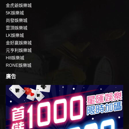
金虎爺娛樂城
5K娛樂城
尚發娛樂城
雲頂娛樂城
LK娛樂城
金好贏娛樂城
元亨利娛樂城
H8娛樂城
RONE娛樂城
廣告