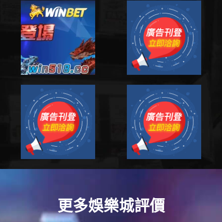
更多娛樂城評價