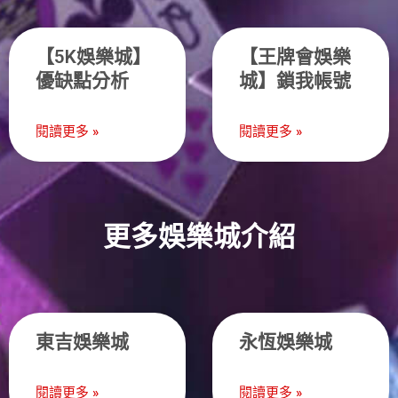
【5K娛樂城】
【王牌會娛樂
優缺點分析
城】鎖我帳號
閱讀更多 »
閱讀更多 »
更多娛樂城介紹
東吉娛樂城
永恆娛樂城
閱讀更多 »
閱讀更多 »