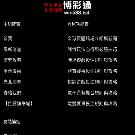
主功能表
頁尾功能表
首頁
全球實體賭場介紹與新聞
最新消息
賭博玩法心得與必勝技巧
博弈攻略
賭場遊戲投注規則與攻略
平台優惠
體育賽事投注規則與攻略
靠北博弈
棋牌遊戲投注規則與攻略
聯絡我們
電子遊藝機台規則與攻略
【推薦娛樂城】
電競賽事投注規則與攻略
友站連結